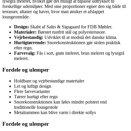
lysegrå meleret, hvilket gør det muligt at tilpasse udtrykket til
forskellige udemiljøer. Med sine proportioner egner den sig både til
terrasser, altaner og haver, hvor man ønsker et afslappet
loungeområde.
Design:
Skabt af Salto & Sigsgaard for FDB Møbler.
Materialer:
Børstet rustfrit stål og polyester­snore.
Vejrbestandig:
Udviklet til at modstå det danske klima.
Hurtigtørrende:
Snorekonstruktionen gør stolen praktisk
efter regn.
Farvevalg:
Fås i sort, grøn meleret, brun meleret og lysegrå
meleret.
Fordele og ulemper
Holdbare og vejrbestandige materialer
Let og luftigt design
Flere farvevarianter
Tørrer hurtigt efter regn
Snorekonstruktionen kan føles mindre polstret end
traditionelle loungestole
Metalrammen kan blive varm i direkte sollys
Fordele og ulemper