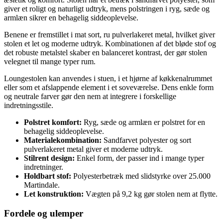
giver et roligt og naturligt udtryk, mens polstringen i ryg, sæde og
armlæn sikrer en behagelig siddeoplevelse.
Benene er fremstillet i mat sort, ru pulverlakeret metal, hvilket giver
stolen et let og moderne udtryk. Kombinationen af det bløde stof og
det robuste metalstel skaber en balanceret kontrast, der gør stolen
velegnet til mange typer rum.
Loungestolen kan anvendes i stuen, i et hjørne af køkkenalrummet
eller som et afslappende element i et soveværelse. Dens enkle form
og neutrale farver gør den nem at integrere i forskellige
indretningsstile.
Polstret komfort:
Ryg, sæde og armlæn er polstret for en
behagelig siddeoplevelse.
Materialekombination:
Sandfarvet polyester og sort
pulverlakeret metal giver et moderne udtryk.
Stilrent design:
Enkel form, der passer ind i mange typer
indretninger.
Holdbart stof:
Polyesterbetræk med slidstyrke over 25.000
Martindale.
Let konstruktion:
Vægten på 9,2 kg gør stolen nem at flytte.
Fordele og ulemper