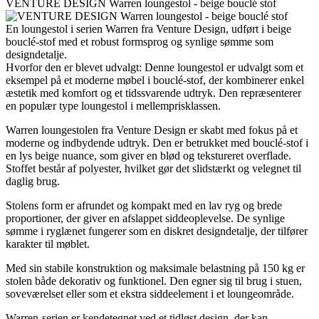
VENTURE DESIGN Warren loungestol - beige bouclé stof
En loungestol i serien Warren fra Venture Design, udført i beige
bouclé-stof med et robust formsprog og synlige sømme som
designdetalje.
Hvorfor den er blevet udvalgt: Denne loungestol er udvalgt som et
eksempel på et moderne møbel i bouclé-stof, der kombinerer enkel
æstetik med komfort og et tidssvarende udtryk. Den repræsenterer
en populær type loungestol i mellemprisklassen.
Warren loungestolen fra Venture Design er skabt med fokus på et
moderne og indbydende udtryk. Den er betrukket med bouclé-stof i
en lys beige nuance, som giver en blød og tekstureret overflade.
Stoffet består af polyester, hvilket gør det slidstærkt og velegnet til
daglig brug.
Stolens form er afrundet og kompakt med en lav ryg og brede
proportioner, der giver en afslappet siddeoplevelse. De synlige
sømme i ryglænet fungerer som en diskret designdetalje, der tilfører
karakter til møblet.
Med sin stabile konstruktion og maksimale belastning på 150 kg er
stolen både dekorativ og funktionel. Den egner sig til brug i stuen,
soveværelset eller som et ekstra siddeelement i et loungeområde.
Warren-serien er kendetegnet ved et tidløst design, der kan