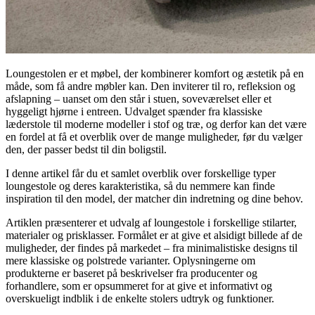
Loungestolen er et møbel, der kombinerer komfort og æstetik på en
måde, som få andre møbler kan. Den inviterer til ro, refleksion og
afslapning – uanset om den står i stuen, soveværelset eller et
hyggeligt hjørne i entreen. Udvalget spænder fra klassiske
læderstole til moderne modeller i stof og træ, og derfor kan det være
en fordel at få et overblik over de mange muligheder, før du vælger
den, der passer bedst til din boligstil.
I denne artikel får du et samlet overblik over forskellige typer
loungestole og deres karakteristika, så du nemmere kan finde
inspiration til den model, der matcher din indretning og dine behov.
Artiklen præsenterer et udvalg af loungestole i forskellige stilarter,
materialer og prisklasser. Formålet er at give et alsidigt billede af de
muligheder, der findes på markedet – fra minimalistiske designs til
mere klassiske og polstrede varianter. Oplysningerne om
produkterne er baseret på beskrivelser fra producenter og
forhandlere, som er opsummeret for at give et informativt og
overskueligt indblik i de enkelte stolers udtryk og funktioner.