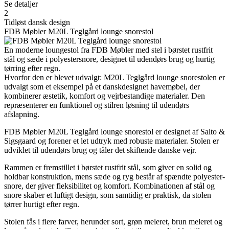
Se detaljer
2
Tidløst dansk design
FDB Møbler M20L Teglgård lounge snorestol
En moderne loungestol fra FDB Møbler med stel i børstet rustfrit
stål og sæde i polyester­snore, designet til udendørs brug og hurtig
tørring efter regn.
Hvorfor den er blevet udvalgt: M20L Teglgård lounge snorestolen er
udvalgt som et eksempel på et danskdesignet havemøbel, der
kombinerer æstetik, komfort og vejrbestandige materialer. Den
repræsenterer en funktionel og stilren løsning til udendørs
afslapning.
FDB Møbler M20L Teglgård lounge snorestol er designet af Salto &
Sigsgaard og forener et let udtryk med robuste materialer. Stolen er
udviklet til udendørs brug og tåler det skiftende danske vejr.
Rammen er fremstillet i børstet rustfrit stål, som giver en solid og
holdbar konstruktion, mens sæde og ryg består af spændte polyester­
snore, der giver fleksibilitet og komfort. Kombinationen af stål og
snore skaber et luftigt design, som samtidig er praktisk, da stolen
tørrer hurtigt efter regn.
Stolen fås i flere farver, herunder sort, grøn meleret, brun meleret og