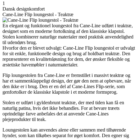
1
Dansk designkomfort
Cane-Line Flip loungestol - Teaktræ
En elegant og funktionel loungestol fra Cane-Line udført i teaktræ,
designet som en moderne fortolkning af den klassiske klapstol.
Stolen kombinerer naturlige materialer med praktisk anvendelighed
til udendørs brug.
Hvorfor den er blevet udvalgt: Cane-Line Flip loungestol er udvalgt
for sit enkle, funktionelle design og brug af holdbart teaktræ. Den
repræsenterer en kvalitetsløsning for dem, der ønsker fleksible og
æstetiske havemøbler i naturmaterialer.
Flip loungestolen fra Cane-Line er fremstillet i massivt teaktræ og
har et sammenklappeligt design, der gør den nem at opbevare, når
den ikke er i brug. Den er en del af Cane-Lines Flip-serie, som
genfortolker de klassiske klapstole i et moderne formsprog.
Stolen er udført i gyldenbrunt teaktræ, der med tiden kan få en
naturlig patina, hvis det ikke behandles. For at bevare træets
oprindelige farve anbefales det at anvende Cane-Lines
plejeprodukter til teak.
Loungestolen kan anvendes alene eller sammen med tilhørende
hynder, som kan tilkøbes separat for øget komfort. Den egner sig