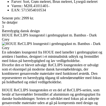
Farver: Sort, Grøn meleret, Brun meleret, Lysegrå meleret
Varenr.: M20L41011401-
EAN: 5715054010534
Seneste pris:
2999
kr.
Se detaljer
3
Bæredygtig dansk design
HOUE ReCLIPS loungestol i genbrugsplast m. Bambus - Dark
Grey
En udendørs loungestol fra HOUE med lameller i genbrugsplast og
armlæn i bambus, designet i et minimalistisk udtryk og fremstillet
med fokus på bæredygtighed og lav vedligeholdelse.
Hvorfor den er blevet udvalgt: ReCLIPS loungestolen er udvalgt
som et eksempel på moderne dansk havemøbeldesign, der
kombinerer genanvendte materialer med funktionel æstetik. Den
repræsenterer en bæredygtig tilgang til udendørsmøbler med fokus
på holdbarhed og enkel vedligeholdelse.
HOUE ReCLIPS loungestolen er en del af ReCLIPS-serien, som
består af havemøbler fremstillet af aluminium og genbrugsplast fra
danske husholdninger. Serien er udviklet med fokus på at udnytte
genanvendte materialer uden at gå på kompromis med design og