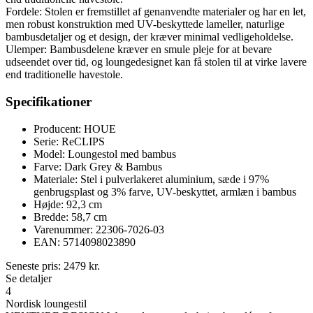
Fordele: Stolen er fremstillet af genanvendte materialer og har en let,
men robust konstruktion med UV-beskyttede lameller, naturlige
bambusdetaljer og et design, der kræver minimal vedligeholdelse.
Ulemper: Bambusdelene kræver en smule pleje for at bevare
udseendet over tid, og loungedesignet kan få stolen til at virke lavere
end traditionelle havestole.
Specifikationer
Producent: HOUE
Serie: ReCLIPS
Model: Loungestol med bambus
Farve: Dark Grey & Bambus
Materiale: Stel i pulverlakeret aluminium, sæde i 97%
genbrugsplast og 3% farve, UV-beskyttet, armlæn i bambus
Højde: 92,3 cm
Bredde: 58,7 cm
Varenummer: 22306-7026-03
EAN: 5714098023890
Seneste pris:
2479
kr.
Se detaljer
4
Nordisk loungestil