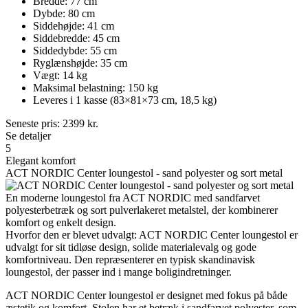
Bredde: 77 cm
Dybde: 80 cm
Siddehøjde: 41 cm
Siddebredde: 45 cm
Siddedybde: 55 cm
Ryglænshøjde: 35 cm
Vægt: 14 kg
Maksimal belastning: 150 kg
Leveres i 1 kasse (83×81×73 cm, 18,5 kg)
Seneste pris:
2399
kr.
Se detaljer
5
Elegant komfort
ACT NORDIC Center loungestol - sand polyester og sort metal
En moderne loungestol fra ACT NORDIC med sandfarvet
polyesterbetræk og sort pulverlakeret metalstel, der kombinerer
komfort og enkelt design.
Hvorfor den er blevet udvalgt: ACT NORDIC Center loungestol er
udvalgt for sit tidløse design, solide materialevalg og gode
komfortniveau. Den repræsenterer en typisk skandinavisk
loungestol, der passer ind i mange boligindretninger.
ACT NORDIC Center loungestol er designet med fokus på både
æstetik og komfort. Stolen har et betræk i sandfarvet polyester, som