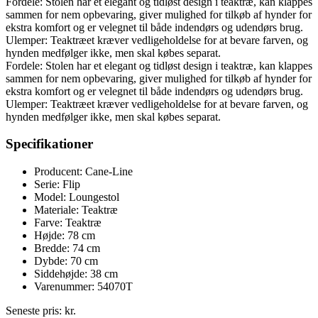
Fordele: Stolen har et elegant og tidløst design i teaktræ, kan klappes
sammen for nem opbevaring, giver mulighed for tilkøb af hynder for
ekstra komfort og er velegnet til både indendørs og udendørs brug.
Ulemper: Teaktræet kræver vedligeholdelse for at bevare farven, og
hynden medfølger ikke, men skal købes separat.
Fordele: Stolen har et elegant og tidløst design i teaktræ, kan klappes
sammen for nem opbevaring, giver mulighed for tilkøb af hynder for
ekstra komfort og er velegnet til både indendørs og udendørs brug.
Ulemper: Teaktræet kræver vedligeholdelse for at bevare farven, og
hynden medfølger ikke, men skal købes separat.
Specifikationer
Producent: Cane-Line
Serie: Flip
Model: Loungestol
Materiale: Teaktræ
Farve: Teaktræ
Højde: 78 cm
Bredde: 74 cm
Dybde: 70 cm
Siddehøjde: 38 cm
Varenummer: 54070T
Seneste pris:
kr.