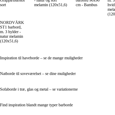
Grappa/Barstol
- natur og sort
barbord 90x90
m. 3
sort
melamin (120x51,6)
cm - Bambus
hvid
mel
(120
NORDVÄRK
ST1 barbord,
m. 3 hylder -
natur melamin
(120x51,6)
Inspiration til haveborde – se de mange muligheder
Natborde til soveværelset – se dine muligheder
Sofaborde i træ, glas og metal – se variationerne
Find inspiration blandt mange typer barborde