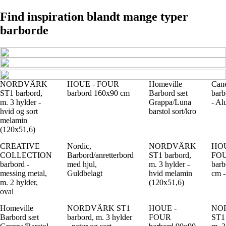
Find inspiration blandt mange typer
barborde
NORDVÄRK
HOUE - FOUR
Homeville
Cane
ST1 barbord,
barbord 160x90 cm
Barbord sæt
barb
m. 3 hylder -
Grappa/Luna
- A
hvid og sort
barstol sort/kro
melamin
(120x51,6)
CREATIVE
Nordic,
NORDVÄRK
HOU
COLLECTION
Barbord/anretterbord
ST1 barbord,
FO
barbord -
med hjul,
m. 3 hylder -
barb
messing metal,
Guldbelagt
hvid melamin
cm -
m. 2 hylder,
(120x51,6)
oval
Homeville
NORDVÄRK ST1
HOUE -
NO
Barbord sæt
barbord, m. 3 hylder
FOUR
ST1 