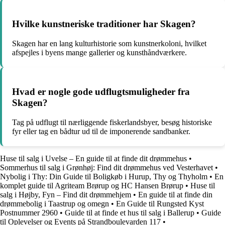
Hvilke kunstneriske traditioner har Skagen?
Skagen har en lang kulturhistorie som kunstnerkoloni, hvilket
afspejles i byens mange gallerier og kunsthåndværkere.
Hvad er nogle gode udflugtsmuligheder fra
Skagen?
Tag på udflugt til nærliggende fiskerlandsbyer, besøg historiske
fyr eller tag en bådtur ud til de imponerende sandbanker.
Huse til salg i Uvelse – En guide til at finde dit drømmehus
•
Sommerhus til salg i Grønhøj: Find dit drømmehus ved Vesterhavet
•
Nybolig i Thy: Din Guide til Boligkøb i Hurup, Thy og Thyholm
•
En
komplet guide til Agriteam Brørup og HC Hansen Brørup
•
Huse til
salg i Højby, Fyn – Find dit drømmehjem
•
En guide til at finde din
drømmebolig i Taastrup og omegn
•
En Guide til Rungsted Kyst
Postnummer 2960
•
Guide til at finde et hus til salg i Ballerup
•
Guide
til Oplevelser og Events på Strandboulevarden 117
•