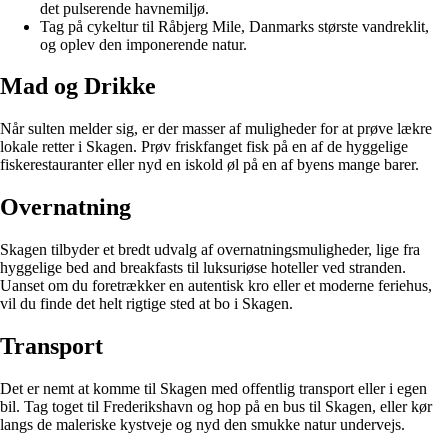
det pulserende havnemiljø.
Tag på cykeltur til Råbjerg Mile, Danmarks største vandreklit,
og oplev den imponerende natur.
Mad og Drikke
Når sulten melder sig, er der masser af muligheder for at prøve lækre
lokale retter i Skagen. Prøv friskfanget fisk på en af de hyggelige
fiskerestauranter eller nyd en iskold øl på en af byens mange barer.
Overnatning
Skagen tilbyder et bredt udvalg af overnatningsmuligheder, lige fra
hyggelige bed and breakfasts til luksuriøse hoteller ved stranden.
Uanset om du foretrækker en autentisk kro eller et moderne feriehus,
vil du finde det helt rigtige sted at bo i Skagen.
Transport
Det er nemt at komme til Skagen med offentlig transport eller i egen
bil. Tag toget til Frederikshavn og hop på en bus til Skagen, eller kør
langs de maleriske kystveje og nyd den smukke natur undervejs.