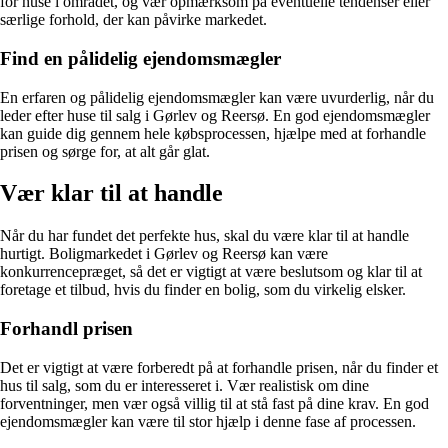
for huse i området, og vær opmærksom på eventuelle tendenser eller
særlige forhold, der kan påvirke markedet.
Find en pålidelig ejendomsmægler
En erfaren og pålidelig ejendomsmægler kan være uvurderlig, når du
leder efter huse til salg i Gørlev og Reersø. En god ejendomsmægler
kan guide dig gennem hele købsprocessen, hjælpe med at forhandle
prisen og sørge for, at alt går glat.
Vær klar til at handle
Når du har fundet det perfekte hus, skal du være klar til at handle
hurtigt. Boligmarkedet i Gørlev og Reersø kan være
konkurrencepræget, så det er vigtigt at være beslutsom og klar til at
foretage et tilbud, hvis du finder en bolig, som du virkelig elsker.
Forhandl prisen
Det er vigtigt at være forberedt på at forhandle prisen, når du finder et
hus til salg, som du er interesseret i. Vær realistisk om dine
forventninger, men vær også villig til at stå fast på dine krav. En god
ejendomsmægler kan være til stor hjælp i denne fase af processen.