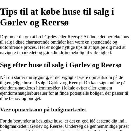
Tips til at købe huse til salg i
Gørlev og Reersø
Drømmer du om at bo i Gørlev eller Reersø? At finde det perfekte hus
til salg i disse charmerende områder kan være en spændende og
udfordrende proces. Her er nogle nyttige tips til at hjælpe dig med at
navigere i markedet og gøre din drømmebolig til virkelighed.
Søg efter huse til salg i Gørlev og Reersø
Når du starter din søgning, er det vigtigt at være opmærksom på de
tilgængelige huse til salg i Gørlev og Reersø. Du kan søge online på
ejendomsmægleres hjemmesider, i lokale aviser eller gennem
ejendomsmæglerbureauer for at finde potentielle boliger, der passer til
dine behov og budget.
Vær opmærksom på boligmarkedet
Før du begynder at besigtige huse, er det en god idé at sætte dig ind i
boligmarkedet i Gørlev og Reersø. Undersøg de gennemsnitlige priser