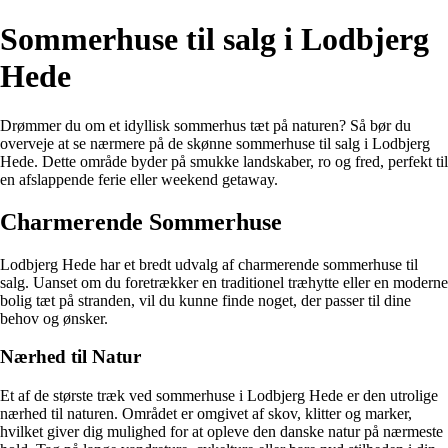
Sommerhuse til salg i Lodbjerg
Hede
Drømmer du om et idyllisk sommerhus tæt på naturen? Så bør du
overveje at se nærmere på de skønne sommerhuse til salg i Lodbjerg
Hede. Dette område byder på smukke landskaber, ro og fred, perfekt til
en afslappende ferie eller weekend getaway.
Charmerende Sommerhuse
Lodbjerg Hede har et bredt udvalg af charmerende sommerhuse til
salg. Uanset om du foretrækker en traditionel træhytte eller en moderne
bolig tæt på stranden, vil du kunne finde noget, der passer til dine
behov og ønsker.
Nærhed til Natur
Et af de største træk ved sommerhuse i Lodbjerg Hede er den utrolige
nærhed til naturen. Området er omgivet af skov, klitter og marker,
hvilket giver dig mulighed for at opleve den danske natur på nærmeste