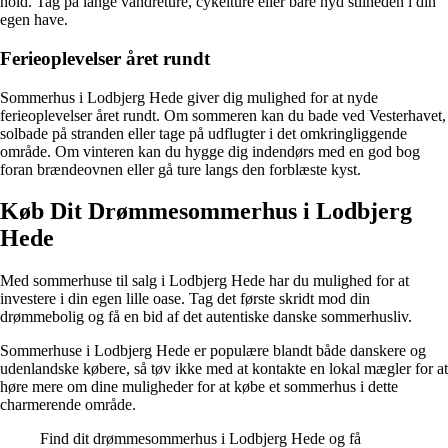
hold. Tag på lange vandreture, cykelture eller bare nyd stilheden i din
egen have.
Ferieoplevelser året rundt
Sommerhus i Lodbjerg Hede giver dig mulighed for at nyde
ferieoplevelser året rundt. Om sommeren kan du bade ved Vesterhavet,
solbade på stranden eller tage på udflugter i det omkringliggende
område. Om vinteren kan du hygge dig indendørs med en god bog
foran brændeovnen eller gå ture langs den forblæste kyst.
Køb Dit Drømmesommerhus i Lodbjerg
Hede
Med sommerhuse til salg i Lodbjerg Hede har du mulighed for at
investere i din egen lille oase. Tag det første skridt mod din
drømmebolig og få en bid af det autentiske danske sommerhusliv.
Sommerhuse i Lodbjerg Hede er populære blandt både danskere og
udenlandske købere, så tøv ikke med at kontakte en lokal mægler for at
høre mere om dine muligheder for at købe et sommerhus i dette
charmerende område.
Find dit drømmesommerhus i Lodbjerg Hede og få