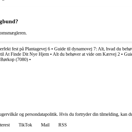
ngbund?
ndomsmægleren.
erfekt fest på Plantagevej 6
•
Guide til dynamovej 7: Alt, hvad du behøv
 til At Finde Dit Nye Hjem
•
Alt du behøver at vide om Kærvej 2
•
Gui
i Børkop (7080)
•
gervilkår og persondatapolitik. Hvis du fortryder din tilmelding, kan du
terest
TikTok
Mail
RSS