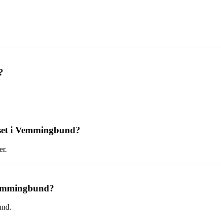
?
set i Vemmingbund?
r.
Vemmingbund?
und.