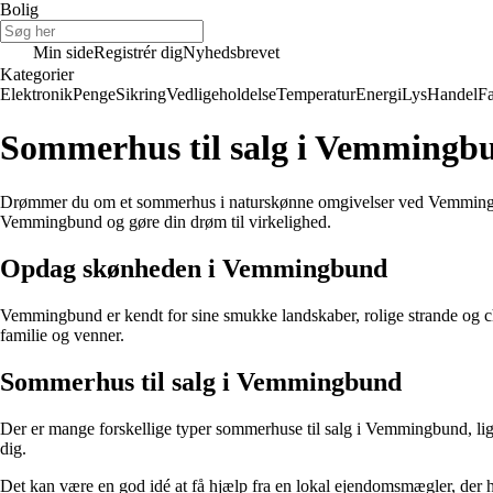
Bolig
Min side
Registrér dig
Nyhedsbrevet
Kategorier
Elektronik
Penge
Sikring
Vedligeholdelse
Temperatur
Energi
Lys
Handel
Fa
Sommerhus til salg i Vemmingbu
Drømmer du om et sommerhus i naturskønne omgivelser ved Vemmingbund? 
Vemmingbund og gøre din drøm til virkelighed.
Opdag skønheden i Vemmingbund
Vemmingbund er kendt for sine smukke landskaber, rolige strande og c
familie og venner.
Sommerhus til salg i Vemmingbund
Der er mange forskellige typer sommerhuse til salg i Vemmingbund, lige 
dig.
Det kan være en god idé at få hjælp fra en lokal ejendomsmægler, der 