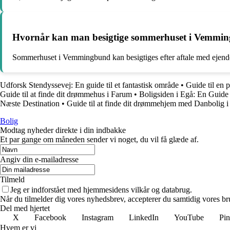
Hvornår kan man besigtige sommerhuset i Vemmi
Sommerhuset i Vemmingbund kan besigtiges efter aftale med eje
Udforsk Stendyssevej: En guide til et fantastisk område
•
Guide til en p
Guide til at finde dit drømmehus i Farum
•
Boligsiden i Egå: En Guide
Næste Destination
•
Guide til at finde dit drømmehjem med Danbolig 
Bolig
Modtag nyheder direkte i din indbakke
Et par gange om måneden sender vi noget, du vil få glæde af.
Angiv din e-mailadresse
Tilmeld
Jeg er indforstået med hjemmesidens vilkår og databrug.
Når du tilmelder dig vores nyhedsbrev, accepterer du samtidig vores bru
Del med hjertet
X
Facebook
Instagram
LinkedIn
YouTube
Pin
Hvem er vi