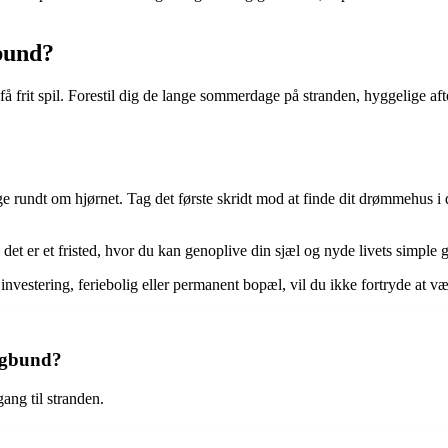
bund?
rit spil. Forestil dig de lange sommerdage på stranden, hyggelige aften
undt om hjørnet. Tag det første skridt mod at finde dit drømmehus i d
t er et fristed, hvor du kan genoplive din sjæl og nyde livets simple 
estering, feriebolig eller permanent bopæl, vil du ikke fortryde at væl
ingbund?
ng til stranden.