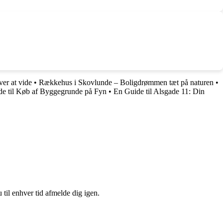
er at vide
•
Rækkehus i Skovlunde – Boligdrømmen tæt på naturen
•
de til Køb af Byggegrunde på Fyn
•
En Guide til Alsgade 11: Din
 til enhver tid afmelde dig igen.