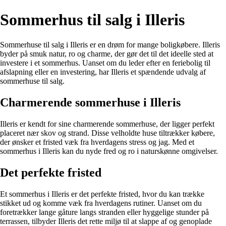
Sommerhus til salg i Illeris
Sommerhuse til salg i Illeris er en drøm for mange boligkøbere. Illeris
byder på smuk natur, ro og charme, der gør det til det ideelle sted at
investere i et sommerhus. Uanset om du leder efter en feriebolig til
afslapning eller en investering, har Illeris et spændende udvalg af
sommerhuse til salg.
Charmerende sommerhuse i Illeris
Illeris er kendt for sine charmerende sommerhuse, der ligger perfekt
placeret nær skov og strand. Disse velholdte huse tiltrækker købere,
der ønsker et fristed væk fra hverdagens stress og jag. Med et
sommerhus i Illeris kan du nyde fred og ro i naturskønne omgivelser.
Det perfekte fristed
Et sommerhus i Illeris er det perfekte fristed, hvor du kan trække
stikket ud og komme væk fra hverdagens rutiner. Uanset om du
foretrækker lange gåture langs stranden eller hyggelige stunder på
terrassen, tilbyder Illeris det rette miljø til at slappe af og genoplade