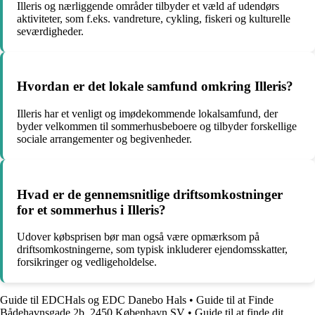
Illeris og nærliggende områder tilbyder et væld af udendørs
aktiviteter, som f.eks. vandreture, cykling, fiskeri og kulturelle
seværdigheder.
Hvordan er det lokale samfund omkring Illeris?
Illeris har et venligt og imødekommende lokalsamfund, der
byder velkommen til sommerhusbeboere og tilbyder forskellige
sociale arrangementer og begivenheder.
Hvad er de gennemsnitlige driftsomkostninger
for et sommerhus i Illeris?
Udover købsprisen bør man også være opmærksom på
driftsomkostningerne, som typisk inkluderer ejendomsskatter,
forsikringer og vedligeholdelse.
Guide til EDCHals og EDC Danebo Hals
•
Guide til at Finde
Bådehavnsgade 2b, 2450 København SV
•
Guide til at finde dit