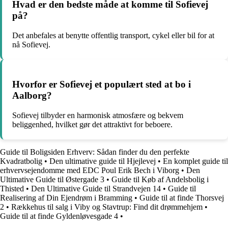
Hvad er den bedste måde at komme til Sofievej
på?
Det anbefales at benytte offentlig transport, cykel eller bil for at
nå Sofievej.
Hvorfor er Sofievej et populært sted at bo i
Aalborg?
Sofievej tilbyder en harmonisk atmosfære og bekvem
beliggenhed, hvilket gør det attraktivt for beboere.
Guide til Boligsiden Erhverv: Sådan finder du den perfekte
Kvadratbolig
•
Den ultimative guide til Hjejlevej
•
En komplet guide til
erhvervsejendomme med EDC Poul Erik Bech i Viborg
•
Den
Ultimative Guide til Østergade 3
•
Guide til Køb af Andelsbolig i
Thisted
•
Den Ultimative Guide til Strandvejen 14
•
Guide til
Realisering af Din Ejendrøm i Bramming
•
Guide til at finde Thorsvej
2
•
Rækkehus til salg i Viby og Stavtrup: Find dit drømmehjem
•
Guide til at finde Gyldenløvesgade 4
•