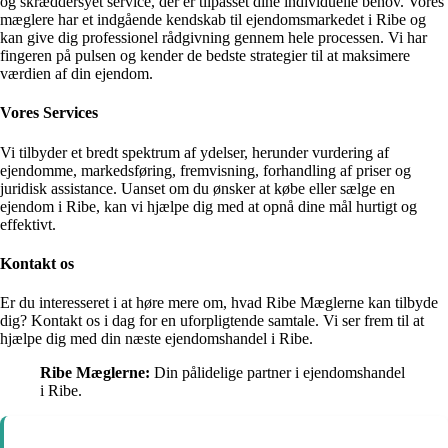
og skræddersyet service, der er tilpasset dine individuelle behov. Vores
mæglere har et indgående kendskab til ejendomsmarkedet i Ribe og
kan give dig professionel rådgivning gennem hele processen. Vi har
fingeren på pulsen og kender de bedste strategier til at maksimere
værdien af din ejendom.
Vores Services
Vi tilbyder et bredt spektrum af ydelser, herunder vurdering af
ejendomme, markedsføring, fremvisning, forhandling af priser og
juridisk assistance. Uanset om du ønsker at købe eller sælge en
ejendom i Ribe, kan vi hjælpe dig med at opnå dine mål hurtigt og
effektivt.
Kontakt os
Er du interesseret i at høre mere om, hvad Ribe Mæglerne kan tilbyde
dig? Kontakt os i dag for en uforpligtende samtale. Vi ser frem til at
hjælpe dig med din næste ejendomshandel i Ribe.
Ribe Mæglerne:
Din pålidelige partner i ejendomshandel
i Ribe.