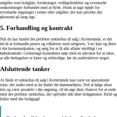
udgifter som boliglån, forsikringer, vedligeholdelse og eventuelle
omkostninger forbundet med at flytte. Husk at tage højde for
eventuelle stigninger i renter eller udgifter, der kan påvirke din
økonomi på lang sigt.
5. Forhandling og kontrakt
Når du har fundet det perfekte rækkehus til salg i Kerteminde, er det
tid til at forhandle prisen og vilkårene med sælgeren. Vær klar og åben
i din kommunikation, og sørg for at få alle aftaler skriftligt i en
købskontrakt. Gennemgå kontrakten nøje med en advokat for at sikre,
at alle betingelser er klare og retfærdige, før du underskriver noget.
Afsluttende tanker
At finde et rækkehus til salg i Kerteminde kan være en spændende
rejse, der ender med at du finder dit drømmehjem. Ved at følge disse
trin og være proaktiv i din søgning, vil du øge dine chancer for at ende
med det perfekte rækkehus, der opfylder alle dine boligønsker. Held og
lykke med din boligjagt!