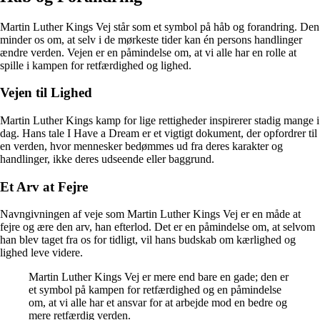
Martin Luther Kings Vej står som et symbol på håb og forandring. Den
minder os om, at selv i de mørkeste tider kan én persons handlinger
ændre verden. Vejen er en påmindelse om, at vi alle har en rolle at
spille i kampen for retfærdighed og lighed.
Vejen til Lighed
Martin Luther Kings kamp for lige rettigheder inspirerer stadig mange i
dag. Hans tale I Have a Dream er et vigtigt dokument, der opfordrer til
en verden, hvor mennesker bedømmes ud fra deres karakter og
handlinger, ikke deres udseende eller baggrund.
Et Arv at Fejre
Navngivningen af veje som Martin Luther Kings Vej er en måde at
fejre og ære den arv, han efterlod. Det er en påmindelse om, at selvom
han blev taget fra os for tidligt, vil hans budskab om kærlighed og
lighed leve videre.
Martin Luther Kings Vej er mere end bare en gade; den er
et symbol på kampen for retfærdighed og en påmindelse
om, at vi alle har et ansvar for at arbejde mod en bedre og
mere retfærdig verden.