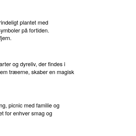
rindeligt plantet med
ymboler på fortiden.
jern.
ter og dyreliv, der findes i
ennem træerne, skaber en magisk
ng, picnic med familie og
get for enhver smag og