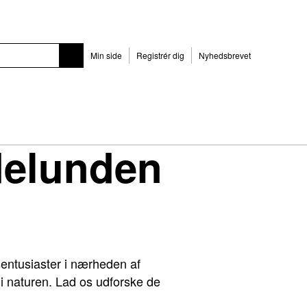
Min side
Registrér dig
Nyhedsbrevet
delunden
sentusiaster i nærheden af
 naturen. Lad os udforske de