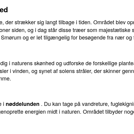
hed
ie, der strækker sig langt tilbage i tiden. Området blev op
ner siden, og i dag står disse træer som majestætiske s
 af Smørum og er let tilgængelig for besøgende fra nær og f
ig i naturens skønhed og udforske de forskellige plantear
sler i vinden, og synet af solens stråler, der skinner g
emme.
e i
. Du kan tage på vandreture, fuglekigni
nøddelunden
genoprette energien midt i naturen. Området tilbyder no