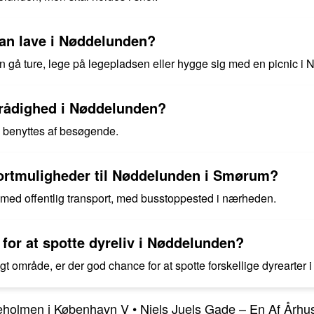
man lave i Nøddelunden?
 gå ture, lege på legepladsen eller hygge sig med en picnic i
til rådighed i Nøddelunden?
kan benyttes af besøgende.
sportmuligheder til Nøddelunden i Smørum?
med offentlig transport, med busstoppested i nærheden.
for at spotte dyreliv i Nøddelunden?
gt område, er der god chance for at spotte forskellige dyrearter 
neholmen i København V
•
Niels Juels Gade – En Af Årh