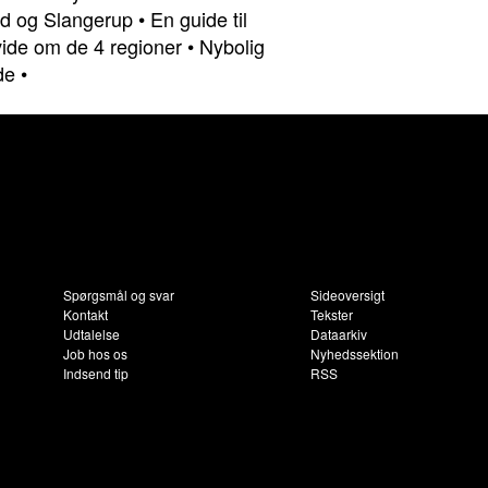
und og Slangerup
•
En guide til
vide om de 4 regioner
•
Nybolig
de
•
Spørgsmål og svar
Sideoversigt
Kontakt
Tekster
Udtalelse
Dataarkiv
Job hos os
Nyhedssektion
Indsend tip
RSS