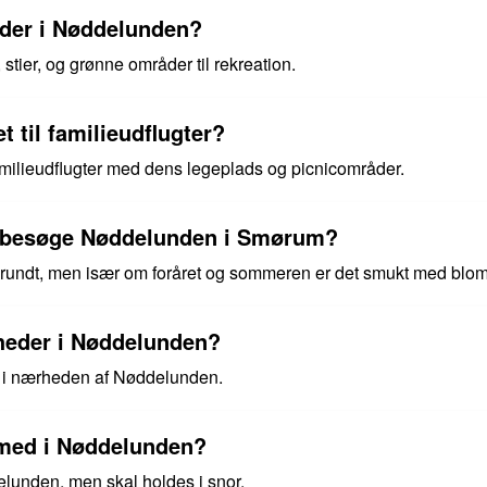
s der i Nøddelunden?
stier, og grønne områder til rekreation.
 til familieudflugter?
familieudflugter med dens legeplads og picnicområder.
at besøge Nøddelunden i Smørum?
undt, men især om foråret og sommeren er det smukt med blom
heder i Nøddelunden?
r i nærheden af Nøddelunden.
med i Nøddelunden?
lunden, men skal holdes i snor.