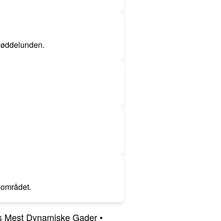
 Nøddelunden.
i området.
us Mest Dynamiske Gader
•