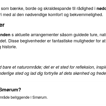
er som bænke, borde og skraldespande til rådighed i
nød
 fri med al den nødvendige komfort og bekvemmelighed.
er
s aktuelle arrangementer såsom guidede ture, nat
unden
mrådet. Disse begivenheder er fantastiske muligheder for 
 historie.
 bare et naturområde; det er et sted for refleksion, insp
derlige sted og lad dig fortrylle af dets skønhed og fred
i Smørum?
område beliggende i Smørum.