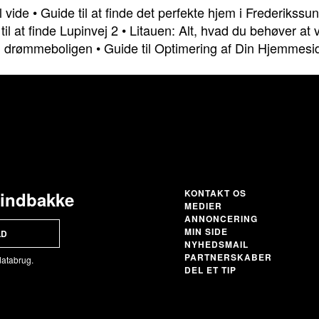
l vide
•
Guide til at finde det perfekte hjem i Frederikss
til at finde Lupinvej 2
•
Litauen: Alt, hvad du behøver at 
il drømmeboligen
•
Guide til Optimering af Din Hjemmesi
KONTAKT OS
 indbakke
MEDIER
ANNONCERING
MIN SIDE
LD
NYHEDSMAIL
PARTNERSKABER
databrug.
DEL ET TIP