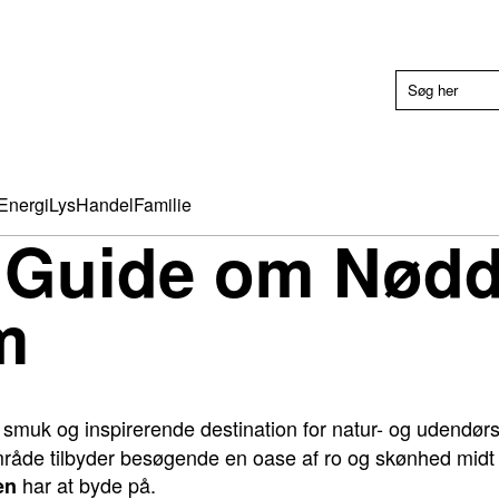
Energi
Lys
Handel
Familie
h Guide om Nød
m
 smuk og inspirerende destination for natur- og udendør
åde tilbyder besøgende en oase af ro og skønhed midt i
har at byde på.
en