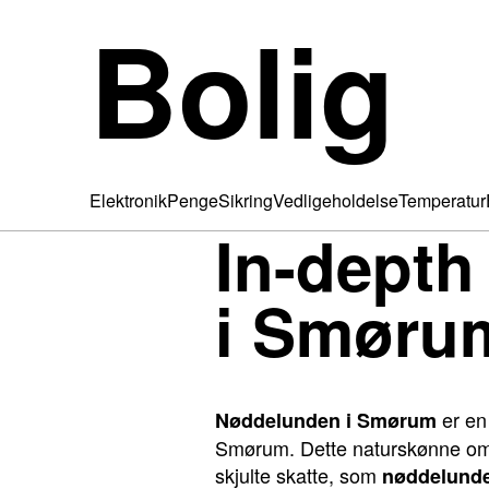
Bolig
Elektronik
Penge
Sikring
Vedligeholdelse
Temperatur
In-dept
i Smøru
er en
Nøddelunden i Smørum
Smørum. Dette naturskønne omr
skjulte skatte, som
nøddelund