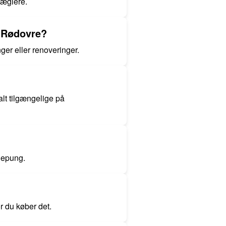
mæglere.
 i Rødovre?
ger eller renoveringer.
alt tilgængelige på
ngepung.
ør du køber det.