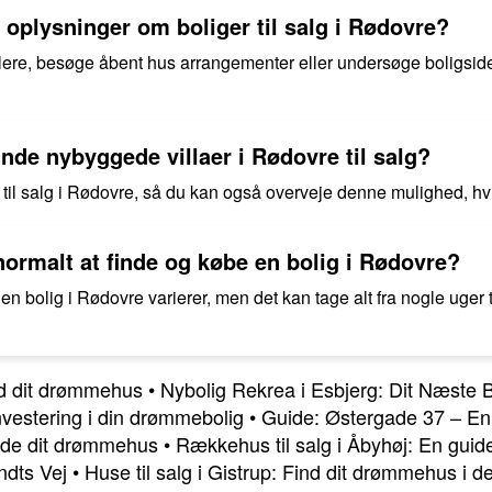
e oplysninger om boliger til salg i Rødovre?
e, besøge åbent hus arrangementer eller undersøge boligsider
inde nybyggede villaer i Rødovre til salg?
r til salg i Rødovre, så du kan også overveje denne mulighed, hvi
 normalt at finde og købe en bolig i Rødovre?
en bolig i Rødovre varierer, men det kan tage alt fra nogle uger 
ind dit drømmehus
•
Nybolig Rekrea i Esbjerg: Dit Næste 
nvestering i din drømmebolig
•
Guide: Østergade 37 – En
inde dit drømmehus
•
Rækkehus til salg i Åbyhøj: En guide
ndts Vej
•
Huse til salg i Gistrup: Find dit drømmehus i