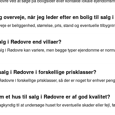
Rødovre ved at søge på boligsider eller kontakte lokale ejendoms
 overveje, når jeg leder efter en bolig til salg
je er beliggenhed, størrelse, pris, stand og eventuelle tilbygnin
salg i Rødovre end villaer?
il salg i Rødovre kan variere, men begge typer ejendomme er norm
 salg i Rødovre i forskellige prisklasser?
 i Rødovre i forskellige prisklasser, så der er noget for enhver pe
 et hus til salg i Rødovre er af god kvalitet?
agkyndig til at undersøge huset for eventuelle skader eller fejl, f