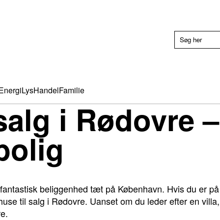
Energi
Lys
Handel
Familie
 salg i Rødovre –
olig
antastisk beliggenhed tæt på København. Hvis du er på u
use til salg i Rødovre. Uanset om du leder efter en villa, 
e.