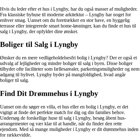
Hvis du leder efter et hus i Lyngby, har du også masser af muligheder.
Fra klassiske byhuse til moderne arkitektur – Lyngby har noget for
enhver smag. Uanset om du foretrækker en stor have, en hyggelig
terrasse eller integrerede smart home-løsninger, kan du finde et hus til
salg i Lyngby, der opfylder dine ønsker.
Boliger til Salg i Lyngby
Ønsker du en mere vedligeholdelsesfri bolig i Lyngby? Der er også et
udvalg af lejligheder og mindre boliger til salg i byen. Disse boliger
tilbyder ofte faciliteter som fællesarealer, parkeringsmuligheder og nem
adgang til bylivet. Lyngby byder på mangfoldighed, hvad angår
boliger til salg.
Find Dit Drømmehus i Lyngby
Uanset om du søger en villa, et hus eller en bolig i Lyngby, er det
vigtigt at finde det perfekte match for dig og din families behov.
Undersøg de forskellige huse til salg i Lyngby, besøg åbent hus-
arrangementer og vær klar til at handle, når du finder den rette
ejendom. Med så mange muligheder i Lyngby er dit drømmehus inden
for rækkevidde.