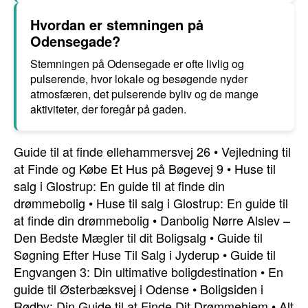
Hvordan er stemningen på
Odensegade?
Stemningen på Odensegade er ofte livlig og
pulserende, hvor lokale og besøgende nyder
atmosfæren, det pulserende byliv og de mange
aktiviteter, der foregår på gaden.
Guide til at finde ellehammersvej 26
•
Vejledning til
at Finde og Købe Et Hus på Bøgevej 9
•
Huse til
salg i Glostrup: En guide til at finde din
drømmebolig
•
Huse til salg i Glostrup: En guide til
at finde din drømmebolig
•
Danbolig Nørre Alslev –
Den Bedste Mægler til dit Boligsalg
•
Guide til
Søgning Efter Huse Til Salg i Jyderup
•
Guide til
Engvangen 3: Din ultimative boligdestination
•
En
guide til Østerbæksvej i Odense
•
Boligsiden i
Rødby: Din Guide til at Finde Dit Drømmehjem
•
Alt