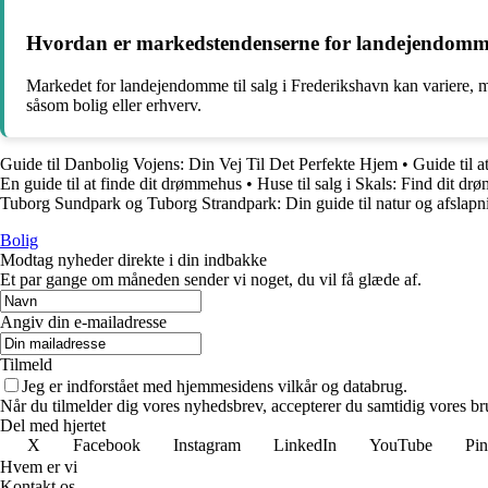
Hvordan er markedstendenserne for landejendomme t
Markedet for landejendomme til salg i Frederikshavn kan variere, m
såsom bolig eller erhverv.
Guide til Danbolig Vojens: Din Vej Til Det Perfekte Hjem
•
Guide til 
En guide til at finde dit drømmehus
•
Huse til salg i Skals: Find dit d
Tuborg Sundpark og Tuborg Strandpark: Din guide til natur og afslapn
Bolig
Modtag nyheder direkte i din indbakke
Et par gange om måneden sender vi noget, du vil få glæde af.
Angiv din e-mailadresse
Tilmeld
Jeg er indforstået med hjemmesidens vilkår og databrug.
Når du tilmelder dig vores nyhedsbrev, accepterer du samtidig vores bru
Del med hjertet
X
Facebook
Instagram
LinkedIn
YouTube
Pin
Hvem er vi
Kontakt os