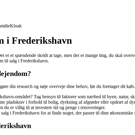
milie
Kloak
m i Frederikshavn
t er et spændende skridt at tage, men der er mange ting, du skal overve
m til salg i Frederikshavn.
ndejendom?
 gøre din research og nøje overveje dine behov, før du foretager dit køb
kshavn-området? Tag hensyn til faktorer som nærhed til byen, natur, sk
 pladskrav i forhold til bolig, dyrkning af afgrøder eller opdræt af dyr
 er villig til at investere tid og penge i renoveringer.
alg i Frederikshavn for at finde noget, der passer til dine økonomiske
derikshavn