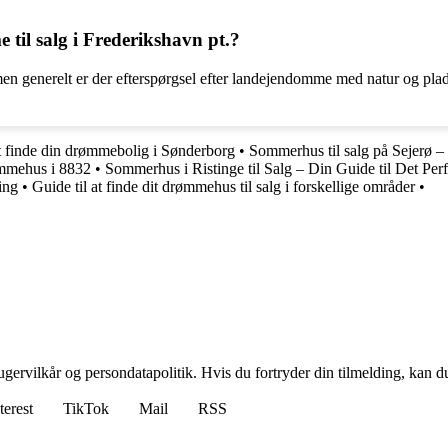
il salg i Frederikshavn pt.?
en generelt er der efterspørgsel efter landejendomme med natur og plad
at finde din drømmebolig i Sønderborg
•
Sommerhus til salg på Sejerø – 
rømmehus i 8832
•
Sommerhus i Ristinge til Salg – Din Guide til Det Per
ing
•
Guide til at finde dit drømmehus til salg i forskellige områder
•
gervilkår og persondatapolitik. Hvis du fortryder din tilmelding, kan du
terest
TikTok
Mail
RSS