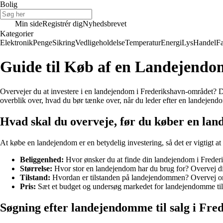
Bolig
Min side
Registrér dig
Nyhedsbrevet
Kategorier
Elektronik
Penge
Sikring
Vedligeholdelse
Temperatur
Energi
Lys
Handel
Fa
Guide til Køb af en Landejendo
Overvejer du at investere i en landejendom i Frederikshavn-området? De
overblik over, hvad du bør tænke over, når du leder efter en landejendo
Hvad skal du overveje, før du køber en la
At købe en landejendom er en betydelig investering, så det er vigtigt at
Beliggenhed:
Hvor ønsker du at finde din landejendom i Frederi
Størrelse:
Hvor stor en landejendom har du brug for? Overvej dine
Tilstand:
Hvordan er tilstanden på landejendommen? Overvej om du
Pris:
Sæt et budget og undersøg markedet for landejendomme til s
Søgning efter landejendomme til salg i Fre