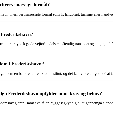
erhvervsmæssige formål?
ikshavn til erhvervsmæssige formål som fx landbrug, turisme eller håndv
 Frederikshavn?
 der er typisk gode vejforbindelser, offentlig transport og adgang til f
ndom i Frederikshavn?
ennem en bank eller realkreditinstitut, og det kan være en god idé at tal
alg i Frederikshavn opfylder mine krav og behov?
ejendomsmægleren, samt evt. få en byggesagkyndig til at gennemgå ejen