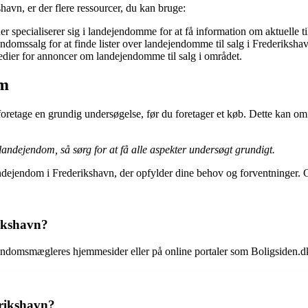
havn, er der flere ressourcer, du kan bruge:
specialiserer sig i landejendomme for at få information om aktuelle ti
ndomssalg for at finde lister over landejendomme til salg i Frederiksha
dier for annoncer om landejendomme til salg i området.
om
 at foretage en grundig undersøgelse, før du foretager et køb. Dette ka
 landejendom, så sørg for at få alle aspekter undersøgt grundigt.
n landejendom i Frederikshavn, der opfylder dine behov og forventninger
rikshavn?
endomsmægleres hjemmesider eller på online portaler som Boligsiden.dk
erikshavn?