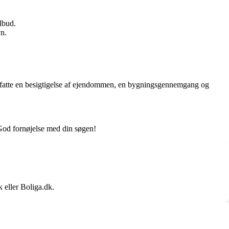
lbud.
vn.
n omfatte en besigtigelse af ejendommen, en bygningsgennemgang og
. God fornøjelse med din søgen!
 eller Boliga.dk.