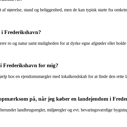
 af størrelse, stand og beliggenhed, men de kan typisk starte fra omkri
m i Frederikshavn?
rer ro og natur samt muligheden for at dyrke egne afgrøder eller holde 
 i Frederikshavn for mig?
 hjælp hos en ejendomsmægler med lokalkendskab for at finde den rette l
ære opmærksom på, når jeg køber en landejendom i Fred
 herunder landbrugsregler, miljøregler og evt. bevaringsværdige bygnin