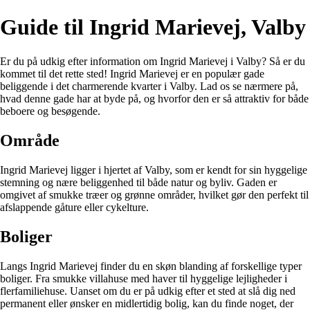
Guide til Ingrid Marievej, Valby
Er du på udkig efter information om Ingrid Marievej i Valby? Så er du
kommet til det rette sted! Ingrid Marievej er en populær gade
beliggende i det charmerende kvarter i Valby. Lad os se nærmere på,
hvad denne gade har at byde på, og hvorfor den er så attraktiv for både
beboere og besøgende.
Område
Ingrid Marievej ligger i hjertet af Valby, som er kendt for sin hyggelige
stemning og nære beliggenhed til både natur og byliv. Gaden er
omgivet af smukke træer og grønne områder, hvilket gør den perfekt til
afslappende gåture eller cykelture.
Boliger
Langs Ingrid Marievej finder du en skøn blanding af forskellige typer
boliger. Fra smukke villahuse med haver til hyggelige lejligheder i
flerfamiliehuse. Uanset om du er på udkig efter et sted at slå dig ned
permanent eller ønsker en midlertidig bolig, kan du finde noget, der