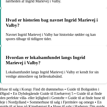
nærheden af Ingrid Marievej i Valby.
Hvad er historien bag navnet Ingrid Marievej i
Valby?
Navnet Ingrid Marievej i Valby har historiske rødder og kan
spores tilbage til tidligere tider.
Hvordan er lokalsamfundet langs Ingrid
Marievej i Valby?
Lokalsamfundet langs Ingrid Marievej i Valby er kendt for sin
venlige atmosfære og fællesskabsånd.
Huse til salg i Korup: Find dit drømmehus
•
Guide til Boligsiden i
Ølgod
•
En Dybdegående Guide til Enebærvej 5
•
Guide til at finde
den perfekte villa- eller lejlighed i Gentofte
•
Guide til at finde huse til
leje i Nordjylland
•
Sommerhuse til salg i Fjerritslev og omegn
•
En
guide til at leve på Kirsebærvej 8
•
Huse til salg i Haderup: Din guide