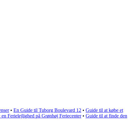
enser
•
En Guide til Tuborg Boulevard 12
•
Guide til at købe et
 en Ferielejlighed på Grønhøj Feriecenter
•
Guide til at finde den