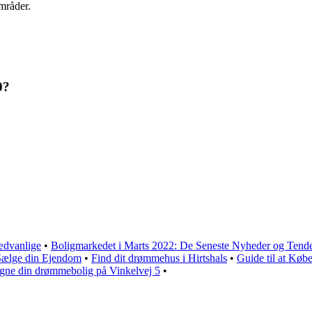
mråder.
0?
ædvanlige
•
Boligmarkedet i Marts 2022: De Seneste Nyheder og Tend
 Sælge din Ejendom
•
Find dit drømmehus i Hirtshals
•
Guide til at Købe
signe din drømmebolig på Vinkelvej 5
•