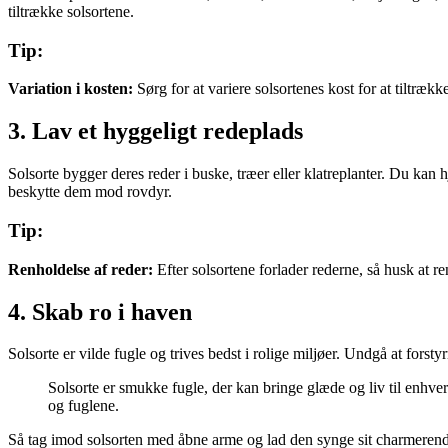
tiltrække solsortene.
Tip:
Variation i kosten:
Sørg for at variere solsortenes kost for at tiltræ
3. Lav et hyggeligt redeplads
Solsorte bygger deres reder i buske, træer eller klatreplanter. Du kan h
beskytte dem mod rovdyr.
Tip:
Renholdelse af reder:
Efter solsortene forlader rederne, så husk at r
4. Skab ro i haven
Solsorte er vilde fugle og trives bedst i rolige miljøer. Undgå at forsty
Solsorte er smukke fugle, der kan bringe glæde og liv til enhver
og fuglene.
Så tag imod solsorten med åbne arme og lad den synge sit charmerende