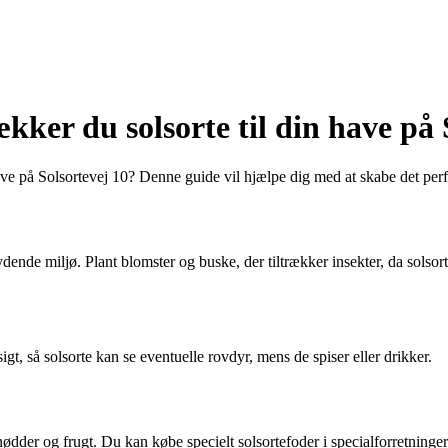
ækker du solsorte til din have på 
have på Solsortevej 10? Denne guide vil hjælpe dig med at skabe det perf
dbydende miljø. Plant blomster og buske, der tiltrækker insekter, da solsor
gt, så solsorte kan se eventuelle rovdyr, mens de spiser eller drikker.
ødder og frugt. Du kan købe specielt solsortefoder i specialforretninger el