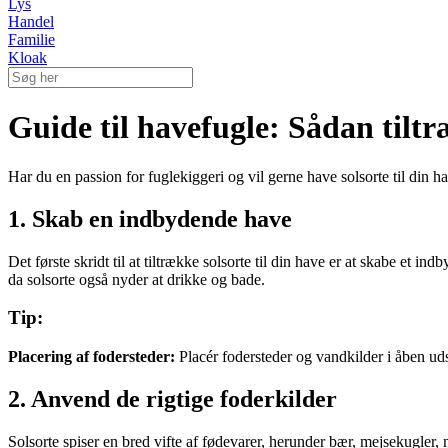
Lys
Handel
Familie
Kloak
Guide til havefugle: Sådan tiltr
Har du en passion for fuglekiggeri og vil gerne have solsorte til din 
1. Skab en indbydende have
Det første skridt til at tiltrække solsorte til din have er at skabe et in
da solsorte også nyder at drikke og bade.
Tip:
Placering af fodersteder:
Placér fodersteder og vandkilder i åben udsi
2. Anvend de rigtige foderkilder
Solsorte spiser en bred vifte af fødevarer, herunder bær, mejsekugler, n