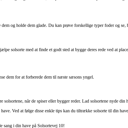
kke dem og holde dem glade. Du kan prøve forskellige typer foder og se,
jælpe solsorte med at finde et godt sted at bygge deres rede ved at placer
ense dem for at forberede dem til næste sæsons yngel.
rre solsortene, når de spiser eller bygger reder. Lad solsortene nyde din h
 have. Ved at følge disse enkle tips kan du tiltrække solsorte til din ha
 sang i din have på Solsortevej 10!