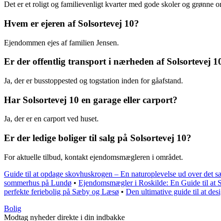
Det er et roligt og familievenligt kvarter med gode skoler og grønne o
Hvem er ejeren af Solsortevej 10?
Ejendommen ejes af familien Jensen.
Er der offentlig transport i nærheden af Solsortevej 1
Ja, der er busstoppested og togstation inden for gåafstand.
Har Solsortevej 10 en garage eller carport?
Ja, der er en carport ved huset.
Er der ledige boliger til salg på Solsortevej 10?
For aktuelle tilbud, kontakt ejendomsmægleren i området.
Guide til at opdage skovhuskrogen – En naturoplevelse ud over det s
sommerhus på Lundø
•
Ejendomsmægler i Roskilde: En Guide til at
perfekte feriebolig på Sæby og Læsø
•
Den ultimative guide til at de
Bolig
Modtag nyheder direkte i din indbakke