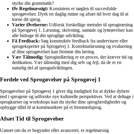
styrke din grammatik?
Øv Regelmæssigt:
Konsistens er nøglen til succesfulde
sprogøvelser. Dyrk en daglig rutine og afsæt tid hver dag til at
træne dit sprog.
Varier Øvelserne:
Udforsk forskellige metoder til sprogtræning
på Sprogøvej 1. Læsning, skrivning, samtale og lytteøvelser kan
alle bidrage til din sproglige udvikling.
Få Feedback:
Søg konstruktiv feedback fra undervisere eller
sprogeksperter på Sprogøvej 1. Korrekturlæsning og evaluering
af dine sprogøvelser kan fremme din læring.
Vær Tålmodig:
Sprogindlæring er en proces, der kræver tid og
dedikation. Vær tålmodig med dig selv og fejl, da de er en
naturlig del af sprogudviklingen.
Fordele ved Sprogøvelser på Sprogøvej 1
Sprogøvelser på Sprogøvej 1 giver dig mulighed for at dykke dybere
ned i sprogene og udforske nye kulturelle perspektiver. Ved at deltage i
sprogkurser og workshops kan du styrke dine sprogfærdigheder og
opbygge tillid til at kommunikere på et fremmedsprog.
Afsæt Tid til Sprogøvelser
Uanset om du er begynder eller avanceret, er regelmæssig