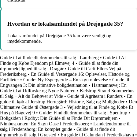
Hvordan er lokalsamfundet på Drejøgade 35?
Lokalsamfundet på Drejøgade 35 kan være venligt og
imødekommende.
Guide til at finde dit drømmehus til salg i Laurbjerg
•
Guide til At
Finde og Købe Ejendom på Elmevej 4
•
Guide til at finde din
drømmelejlighed til salg i Dragør
•
Guide til Carit Etlers Vej på
Frederiksberg
•
En Guide til Vestergade 16: Oplevelser, Historie og
Faciliteter
•
Guide: Ny Espergærde – En skøn oplevelse
•
Guide til
Engvangen 3: Din ultimative boligdestination
•
Hartmannsvej: En
Guide til at Udforske og Nyde Naturen
•
Kelstrup Strand Sommerhus
til Salg – Alt du Behøver at Vide
•
Guide til Agriteam i Randers
•
En
guide til køb af Jerstrup Herregård: Historie, Salg og Muligheder
•
Den
Ultimative Guide til Østergade 3
•
Vejledning til at Finde og Købe Et
Hus på Bøgevej 9
•
Guide: Find dit drømmehus til salg i Spentrup
•
Boligsiden i Rødby: Din Guide til at Finde Dit Drømmehjem
•
Nimbusparken: En Skøn Oase i Frederiksberg
•
Landejendomme til
salg i Fredensborg: En komplet guide
•
Guide til at finde dit
drømmehus til salg i Græsted
•
En guide til Calundan i Frederikshavn
•