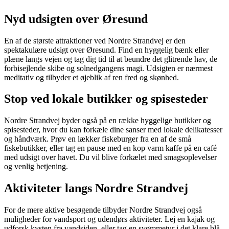
Nyd udsigten over Øresund
En af de største attraktioner ved Nordre Strandvej er den
spektakulære udsigt over Øresund. Find en hyggelig bænk eller
plæne langs vejen og tag dig tid til at beundre det glitrende hav, de
forbisejlende skibe og solnedgangens magi. Udsigten er nærmest
meditativ og tilbyder et øjeblik af ren fred og skønhed.
Stop ved lokale butikker og spisesteder
Nordre Strandvej byder også på en række hyggelige butikker og
spisesteder, hvor du kan forkæle dine sanser med lokale delikatesser
og håndværk. Prøv en lækker fiskeburger fra en af de små
fiskebutikker, eller tag en pause med en kop varm kaffe på en café
med udsigt over havet. Du vil blive forkælet med smagsoplevelser
og venlig betjening.
Aktiviteter langs Nordre Strandvej
For de mere aktive besøgende tilbyder Nordre Strandvej også
muligheder for vandsport og udendørs aktiviteter. Lej en kajak og
udforsk kysten fra vandsiden, eller tag en svømmetur i det klare blå