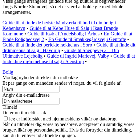
Visse gange arrangeres guidede ture og kulturelle begivenheder
langs Nordre Strandvej, så det er værd at holde øje med lokale
arrangementer.
Guide til at finde de bedste håndværkertilbud til din bolig i
København
•
Guide til at Købe Huse til Salg i Ikast-Brande
Kommune
•
Guide til Køb af Andelsbolig i Århus
•
En Guide til at
Finde Rolighedsvej 2
•
En Guide til Smakkegårdsvej i Gentofte
•
Guide til at finde det perfekte rækkehus i Sorø
•
Guide til at finde dit
drømmehus til salg i Havdrup
•
Guide til Sneppevej 2 – Din
Ultimative Lejebolig
•
Guide til Ingrid Marievej, Valby
•
Guide til at
finde dine drømmehuse til salg i Stenstrup
•
Bolig
Modtag nyheder direkte i din indbakke
Et par gange om måneden sender vi noget, du vil få glæde af.
Angiv din e-mailadresse
Tilmeld
Du er nu tilmeldt – tak
Jeg er indforstået med hjemmesidens vilkår og databrug.
Når du tilmelder dig vores nyhedsbrev, accepterer du samtidig vores
brugervilkår og persondatapolitik. Hvis du fortryder din tilmelding,
kan du til enhver tid afmelde dig igen.