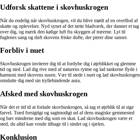
Udforsk skattene i skovhuskrogen
Når du endelig når skovhuskrogen, vil du blive mødt af en overflod af
skatte og oplevelser. Nyd synet af det tætte bladværk, der danner et tag
over dig, og mærk den kølige luft fra skyggen af træerne. Lyt til
fuglenes sang og duft skovens friske dufte, der pirrer dine sanser.
Forbliv i nuet
Skovhuskrogen inviterer dig til at fordybe dig i øjeblikket og glemme
tid og sted. Lad dig rive med af naturens rytme og lad tankerne flyde i
harmoni med skovens susen. Vær til stede i nuet og lad skovhuskrogen
omslutte dig med sin tryllebindende aura.
Afsked med skovhuskrogen
Når det er tid til at forlade skovhuskrogen, så tag et øjeblik til at sige
farvel. Træd forsigtigt og sagtmodigt ud af dens magiske gemmested
og bær minderne med dig som en skat. Lad skovhuskrogen være et
sted, du altid kan vende tilbage til i sindet og i sjælen.
Konklusion