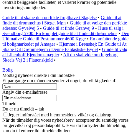
centralt beliggende faciliteter, et varieret kvarter og potentielle
investeringsmuligheder.
Guide til at skabe den perfekte frugthave i Slagelse
•
Guide til at
finde dit drømmehus i Stege, Møn
•
Guide til at vælge den perfekte
adresse: Gyvelvej 5
•
Guide til at finde Granvej 9
•
Huse til salg i
Svendborg 5700: En komplet guide til at finde dit drømmehus
•
Den
Ultimative Guide til Postnummer 4600 Køge
•
En omfattende guide
til boligmarkedet på Amager
•
Hjemme i Brønshøj: En Guide til At
Skabe Dit Drømmehjem i Denne Fantastiske Bydel
•
Guide til valg
af Lilienhoff Ejendomsmægler
•
Alt du skal vide om Ingeborg
Skeels Vej 2 i Flauenskjold
•
Bolig
Modtag nyheder direkte i din indbakke
Et par gange om måneden sender vi noget, du vil få glæde af.
Angiv din e-mailadresse
Tilmeld
Du er nu tilmeldt – tak
Jeg er indforstået med hjemmesidens vilkår og databrug.
Når du tilmelder dig vores nyhedsbrev, accepterer du samtidig vores
brugervilkår og persondatapolitik. Hvis du fortryder din tilmelding,
kan du til enhver tid afmelde dig igen.