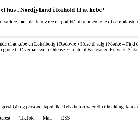
t hus i Nordjylland i forhold til at købe?
an variere, men det kan være en god idé at sammenligne disse omkostnin
ide til at købe en Lokalbolig i Rødovre
•
Huse til salg i Mørke – Find
n guide til Østerbæksvej i Odense
•
Guide til Boligsiden Erhverv: Såda
gervilkår og persondatapolitik. Hvis du fortryder din tilmelding, kan du
terest
TikTok
Mail
RSS