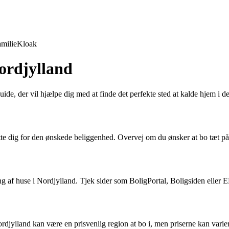
milie
Kloak
 Nordjylland
uide, der vil hjælpe dig med at finde det perfekte sted at kalde hjem i 
beslutte dig for den ønskede beliggenhed. Overvej om du ønsker at bo tæt 
ng af huse i Nordjylland. Tjek sider som BoligPortal, Boligsiden eller EDC
. Nordjylland kan være en prisvenlig region at bo i, men priserne kan vari