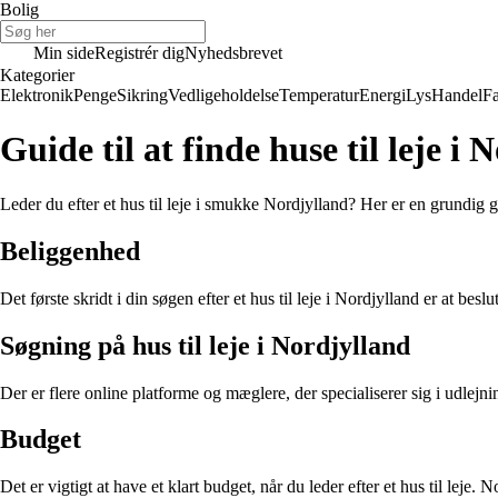
Bolig
Min side
Registrér dig
Nyhedsbrevet
Kategorier
Elektronik
Penge
Sikring
Vedligeholdelse
Temperatur
Energi
Lys
Handel
Fa
Guide til at finde huse til leje i
Leder du efter et hus til leje i smukke Nordjylland? Her er en grundig g
Beliggenhed
Det første skridt i din søgen efter et hus til leje i Nordjylland er at 
Søgning på hus til leje i Nordjylland
Der er flere online platforme og mæglere, der specialiserer sig i udlejni
Budget
Det er vigtigt at have et klart budget, når du leder efter et hus til leje