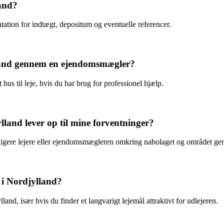
land?
tation for indtægt, depositum og eventuelle referencer.
djylland gennem en ejendomsmægler?
hus til leje, hvis du har brug for professionel hjælp.
ylland lever op til mine forventninger?
dligere lejere eller ejendomsmægleren omkring nabolaget og området gen
e i Nordjylland?
lland, især hvis du finder et langvarigt lejemål attraktivt for udlejeren.