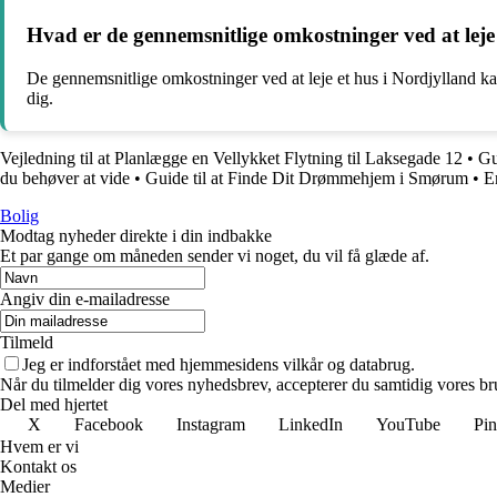
Hvad er de gennemsnitlige omkostninger ved at leje e
De gennemsnitlige omkostninger ved at leje et hus i Nordjylland k
dig.
Vejledning til at Planlægge en Vellykket Flytning til Laksegade 12
•
Gu
du behøver at vide
•
Guide til at Finde Dit Drømmehjem i Smørum
•
E
Bolig
Modtag nyheder direkte i din indbakke
Et par gange om måneden sender vi noget, du vil få glæde af.
Angiv din e-mailadresse
Tilmeld
Jeg er indforstået med hjemmesidens vilkår og databrug.
Når du tilmelder dig vores nyhedsbrev, accepterer du samtidig vores bru
Del med hjertet
X
Facebook
Instagram
LinkedIn
YouTube
Pin
Hvem er vi
Kontakt os
Medier