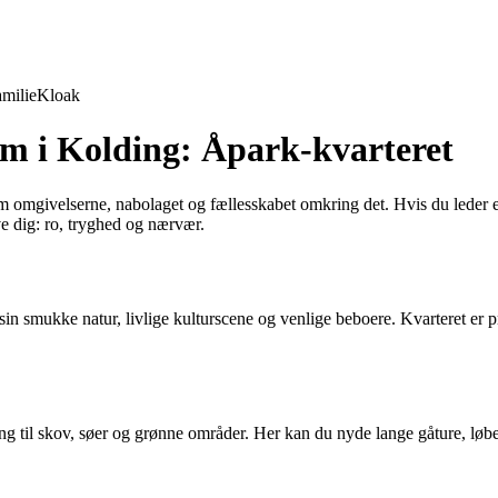
milie
Kloak
em i Kolding: Åpark-kvarteret
m omgivelserne, nabolaget og fællesskabet omkring det. Hvis du leder e
ve dig: ro, tryghed og nærvær.
 sin smukke natur, livlige kulturscene og venlige beboere. Kvarteret er 
g til skov, søer og grønne områder. Her kan du nyde lange gåture, løbetu