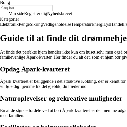
Bolig
Min side
Registrér dig
Nyhedsbrevet
Kategorier
Elektronik
Penge
Sikring
Vedligeholdelse
Temperatur
Energi
Lys
Handel
Fa
Guide til at finde dit drømmehj
At finde det perfekte hjem handler ikke kun om huset selv, men også o
familievenlige Åpark-kvarter. Her finder du alt det, som et hjem bør gi
Opdag Åpark-kvarteret
Åpark-kvarteret er beliggende i det attraktive Kolding, der er kendt for
vil føle dig hjemme fra det øjeblik, du træder ind.
Naturoplevelser og rekreative muligheder
En af de største fordele ved at bo i Åpark-kvarteret er den nemme adgan
med familien.