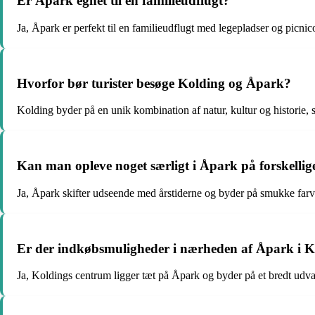
Er Åpark egnet til en familieudflugt?
Ja, Åpark er perfekt til en familieudflugt med legepladser og picn
Hvorfor bør turister besøge Kolding og Åpark?
Kolding byder på en unik kombination af natur, kultur og historie, som
Kan man opleve noget særligt i Åpark på forskellige
Ja, Åpark skifter udseende med årstiderne og byder på smukke farve
Er der indkøbsmuligheder i nærheden af Åpark i 
Ja, Koldings centrum ligger tæt på Åpark og byder på et bredt udval