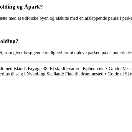
Kolding og Åpark?
ætte med at udforske byen og afslutte med en afslappende pause i park
Kolding?
 året, som giver besøgende mulighed for at opleve parken på en anderled
dt med Islands Brygge 38: Et skjult kvarter i København
•
Guide: Vest
hus til salg i Nykøbing Sjælland: Find dit drømmested
•
Guide til Sk