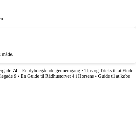
en.
es måde.
ergade 74 – En dybdegående gennemgang
•
Tips og Tricks til at Finde
olegade 9
•
En Guide til Rådhustorvet 4 i Horsens
•
Guide til at købe