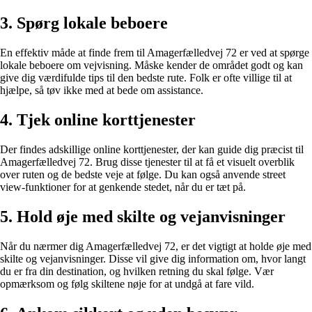
3. Spørg lokale beboere
En effektiv måde at finde frem til Amagerfælledvej 72 er ved at spørge
lokale beboere om vejvisning. Måske kender de området godt og kan
give dig værdifulde tips til den bedste rute. Folk er ofte villige til at
hjælpe, så tøv ikke med at bede om assistance.
4. Tjek online korttjenester
Der findes adskillige online korttjenester, der kan guide dig præcist til
Amagerfælledvej 72. Brug disse tjenester til at få et visuelt overblik
over ruten og de bedste veje at følge. Du kan også anvende street
view-funktioner for at genkende stedet, når du er tæt på.
5. Hold øje med skilte og vejanvisninger
Når du nærmer dig Amagerfælledvej 72, er det vigtigt at holde øje med
skilte og vejanvisninger. Disse vil give dig information om, hvor langt
du er fra din destination, og hvilken retning du skal følge. Vær
opmærksom og følg skiltene nøje for at undgå at fare vild.