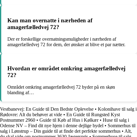
Kan man overnatte i nærheden af
amagerfælledvej 72?
Der er forskellige overnatningsmuligheder i nærheden af
amagerfælledvej 72 for dem, der ønsker at blive et par nætter.
Hvordan er området omkring amagerfælledvej
72?
Området omkring amagerfælledvej 72 byder på en skøn
blanding af…
Vestbanevej: En Guide til Den Bedste Oplevelse
•
Kolonihave til salg i
Rødovre: Alt du behøver at vide
•
En Guide til Rungsted Kyst
Postnummer 2960
•
Guide til Køb af Hus i Kølkær
•
Huse til salg i
Odense NV – Find dit nye hjem i denne dejlige bydel
•
Sommerhus til
salg i Lønstrup – Din guide til at finde det perfekte sommerhus
•
Alt,
du skal vide om postnummer 3630 Jægerspris
•
Sommerhuse til salg