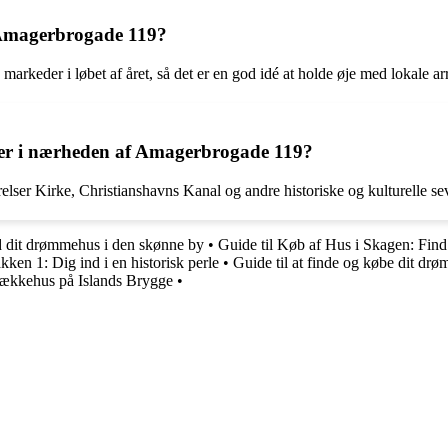
å Amagerbrogade 119?
rkeder i løbet af året, så det er en god idé at holde øje med lokale a
eder i nærheden af Amagerbrogade 119?
lser Kirke, Christianshavns Kanal og andre historiske og kulturelle se
nd dit drømmehus i den skønne by
•
Guide til Køb af Hus i Skagen: Fi
kken 1: Dig ind i en historisk perle
•
Guide til at finde og købe dit d
ækkehus på Islands Brygge
•