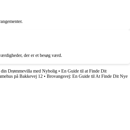
rrangementer.
værdigheder, der er et besøg værd.
nd din Drømmevilla med Nybolig
•
En Guide til at Finde Dit
rømmehus på Bakkevej 12
•
Brovangsvej: En Guide til At Finde Dit Nye