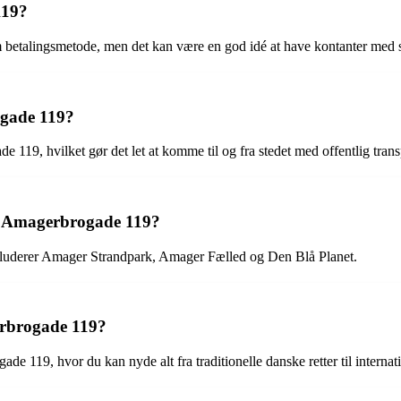
119?
m betalingsmetode, men det kan være en god idé at have kontanter med
ogade 119?
e 119, hvilket gør det let at komme til og fra stedet med offentlig trans
af Amagerbrogade 119?
kluderer Amager Strandpark, Amager Fælled og Den Blå Planet.
erbrogade 119?
ade 119, hvor du kan nyde alt fra traditionelle danske retter til interna