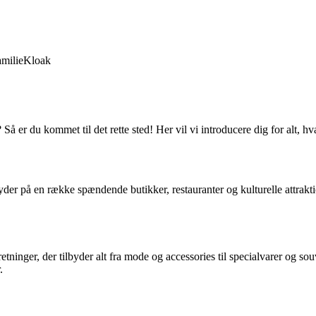
milie
Kloak
å er du kommet til det rette sted! Her vil vi introducere dig for alt,
r på en række spændende butikker, restauranter og kulturelle attraktio
tninger, der tilbyder alt fra mode og accessories til specialvarer og so
.