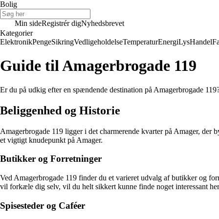
Bolig
Min side
Registrér dig
Nyhedsbrevet
Kategorier
Elektronik
Penge
Sikring
Vedligeholdelse
Temperatur
Energi
Lys
Handel
Fa
Guide til Amagerbrogade 119
Er du på udkig efter en spændende destination på Amagerbrogade 119? S
Beliggenhed og Historie
Amagerbrogade 119 ligger i det charmerende kvarter på Amager, der byde
et vigtigt knudepunkt på Amager.
Butikker og Forretninger
Ved Amagerbrogade 119 finder du et varieret udvalg af butikker og forre
vil forkæle dig selv, vil du helt sikkert kunne finde noget interessant her
Spisesteder og Caféer