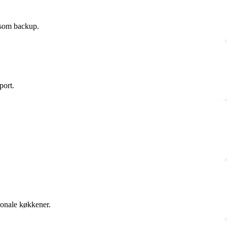
 som backup.
port.
tionale køkkener.