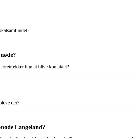
lokalsamfundet?
Snøde?
foretrækker hun at blive kontaktet?
pleve der?
 Snøde Langeland?