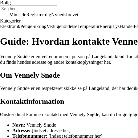
Bolig
Min side
Registrér dig
Nyhedsbrevet
Kategorier
Elektronik
Penge
Sikring
Vedligeholdelse
Temperatur
Energi
Lys
Handel
Fa
Guide: Hvordan kontakte Venne
Vennely Snøde er en velrenommeret person på Langeland, kendt for sit
du finde hendes adresse og andre kontaktoplysninger her.
Om Vennely Snøde
Vennely Snøde er en respekteret skikkelse på Langeland, der har dedikere
Kontaktinformation
Ønsker du at komme i kontakt med Vennely Snøde, kan du bruge følge
Navn:
Vennely Snøde
Adresse:
[Indsæt adresse her]
Telefonnummer:
[Indsæt telefonnummer her]