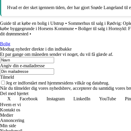
Hvad er der sket igennem tiden, der har gjort Snøde Langeland til 
Guide til at købe en bolig i Ulstrup
•
Sommerhus til salg i Rødvig: Opl
købe byggegrunde i Horsens Kommune
•
Boliger til salg i Hornsyld:
dit drømmested
•
Bolig
Modtag nyheder direkte i din indbakke
Et par gange om måneden sender vi noget, du vil få glæde af.
Angiv din e-mailadresse
Tilmeld
Jeg er indforstået med hjemmesidens vilkår og databrug.
Når du tilmelder dig vores nyhedsbrev, accepterer du samtidig vores bru
Del med hjertet
X
Facebook
Instagram
LinkedIn
YouTube
Pin
Hvem er vi
Kontakt os
Medier
Annoncering
Min side
Nyhedsmail