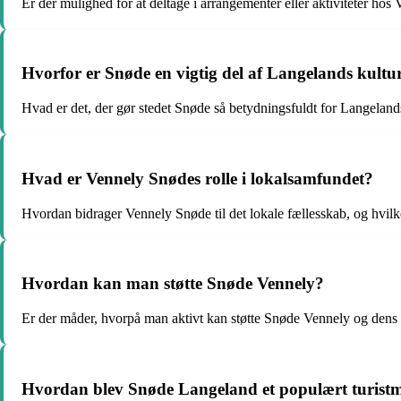
Er der mulighed for at deltage i arrangementer eller aktiviteter h
Hvorfor er Snøde en vigtig del af Langelands kultu
Hvad er det, der gør stedet Snøde så betydningsfuldt for Langelands
Hvad er Vennely Snødes rolle i lokalsamfundet?
Hvordan bidrager Vennely Snøde til det lokale fællesskab, og hvilke
Hvordan kan man støtte Snøde Vennely?
Er der måder, hvorpå man aktivt kan støtte Snøde Vennely og dens i
Hvordan blev Snøde Langeland et populært turist