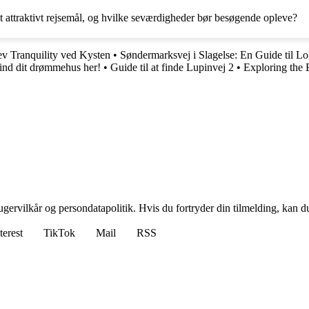
et attraktivt rejsemål, og hvilke seværdigheder bør besøgende opleve?
ev Tranquility ved Kysten
•
Søndermarksvej i Slagelse: En Guide til Lo
 Find dit drømmehus her!
•
Guide til at finde Lupinvej 2
•
Exploring the 
gervilkår og persondatapolitik. Hvis du fortryder din tilmelding, kan du
terest
TikTok
Mail
RSS