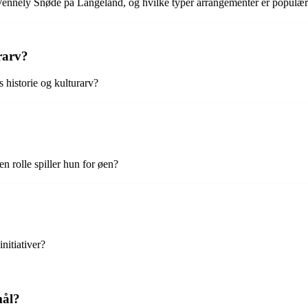
os Vennely Snøde på Langeland, og hvilke typer arrangementer er populæ
rarv?
 historie og kulturarv?
n rolle spiller hun for øen?
nitiativer?
mål?