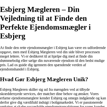
Esbjerg Mægleren – Din
Vejledning til at Finde den
Perfekte Ejendomsmægler i
Esbjerg
At finde den rette ejendomsmægler i Esbjerg kan være en udfordrende
opgave, men med Esbjerg Mægleren ved din side bliver processen
meget lettere. Vi er dedikeret til at hjælpe dig med at finde din
drømmebolig eller sælge din nuværende ejendom til den bedst mulige
pris. Lad os guide dig igennem den spændende verden af
ejendomshandel i Esbjerg.
Hvad Gør Esbjerg Mægleren Unik?
Esbjerg Mægleren skiller sig ud fra mængden ved at tilbyde
skræddersyede services, der matcher dine behov og ønsker. Vores
erfarne ejendomsmæglere kender Esbjerg og omegn indgående og kan
derfor give dig værdifuld indsigt i boligmarkedet. Vi er passionerede
omkring at skabe succesfulde ejendomstransaktioner for vores kunder.