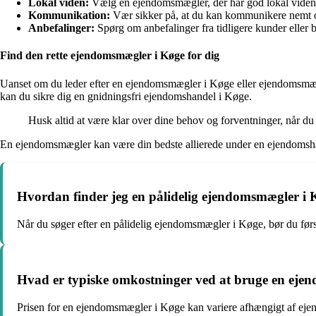
Lokal viden:
Vælg en ejendomsmægler, der har god lokal viden o
Kommunikation:
Vær sikker på, at du kan kommunikere nemt o
Anbefalinger:
Spørg om anbefalinger fra tidligere kunder eller 
Find den rette ejendomsmægler i Køge for dig
Uanset om du leder efter en ejendomsmægler i Køge eller ejendomsmægler
kan du sikre dig en gnidningsfri ejendomshandel i Køge.
Husk altid at være klar over dine behov og forventninger, når 
En ejendomsmægler kan være din bedste allierede under en ejendomshan
Hvordan finder jeg en pålidelig ejendomsmægler i
Når du søger efter en pålidelig ejendomsmægler i Køge, bør du førs
Hvad er typiske omkostninger ved at bruge en eje
Prisen for en ejendomsmægler i Køge kan variere afhængigt af ejend