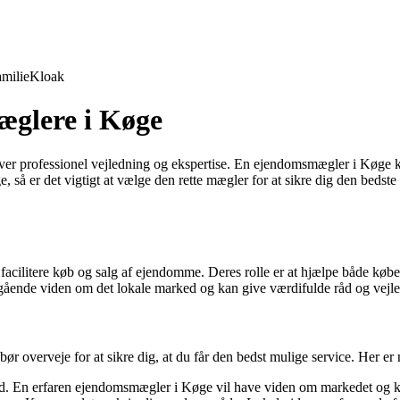
milie
Kloak
æglere i Køge
er professionel vejledning og ekspertise. En ejendomsmægler i Køge k
 så er det vigtigt at vælge den rette mægler for at sikre dig den beds
t facilitere køb og salg af ejendomme. Deres rolle er at hjælpe både kø
ende viden om det lokale marked og kan give værdifulde råd og vejled
?
ør overveje for at sikre dig, at du får den bedst mulige service. Her er
 En erfaren ejendomsmægler i Køge vil have viden om markedet og kan h