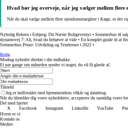
Hvad bør jeg overveje, når jeg vælger mellem fler
Når du skal vælge mellem flere ejendomsmæglere i Køge, er det vigti
Nybolig Rekrea i Esbjerg: Dit Næste Boligeventyr
•
Sommerhus til sa
dynamovej 7: Alt, hvad du behøver at vide
•
En komplet guide til at f
Sommerhus Priser: Udvikling og Tendenser i 2022
•
Bolig
Modtag nyheder direkte i din indbakke
Et par gange om måneden sender vi noget, du vil få glæde af.
Angiv din e-mailadresse
Tilmeld
Jeg er indforstået med hjemmesidens vilkår og databrug.
Når du tilmelder dig vores nyhedsbrev, accepterer du samtidig vores bru
Del med hjertet
X
Facebook
Instagram
LinkedIn
YouTube
Pin
Hvem er vi
Kontakt os
Medier