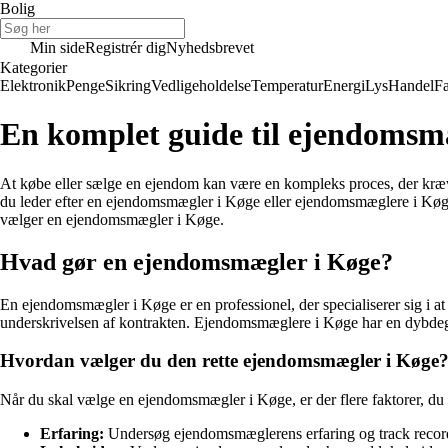
Bolig
Min side
Registrér dig
Nyhedsbrevet
Kategorier
Elektronik
Penge
Sikring
Vedligeholdelse
Temperatur
Energi
Lys
Handel
Fa
En komplet guide til ejendomsm
At købe eller sælge en ejendom kan være en kompleks proces, der kræv
du leder efter en ejendomsmægler i Køge eller ejendomsmæglere i Køge,
vælger en ejendomsmægler i Køge.
Hvad gør en ejendomsmægler i Køge?
En ejendomsmægler i Køge er en professionel, der specialiserer sig i a
underskrivelsen af kontrakten. Ejendomsmæglere i Køge har en dybdegå
Hvordan vælger du den rette ejendomsmægler i Køge
Når du skal vælge en ejendomsmægler i Køge, er der flere faktorer, du b
Erfaring:
Undersøg ejendomsmæglerens erfaring og track record.