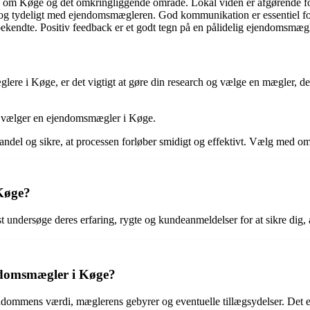
m Køge og det omkringliggende område. Lokal viden er afgørende for a
g tydeligt med ejendomsmægleren. God kommunikation er essentiel for
bekendte. Positiv feedback er et godt tegn på en pålidelig ejendomsmægl
e i Køge, er det vigtigt at gøre din research og vælge en mægler, der 
du vælger en ejendomsmægler i Køge.
del og sikre, at processen forløber smidigt og effektivt. Vælg med om
 Køge?
t undersøge deres erfaring, rygte og kundeanmeldelser for at sikre dig,
ndomsmægler i Køge?
ommens værdi, mæglerens gebyrer og eventuelle tillægsydelser. Det er v