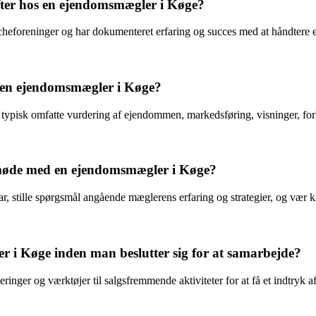
 efter hos en ejendomsmægler i Køge?
cheforeninger og har dokumenteret erfaring og succes med at håndtere 
 en ejendomsmægler i Køge?
pisk omfatte vurdering af ejendommen, markedsføring, visninger, forhan
t møde med en ejendomsmægler i Køge?
tille spørgsmål angående mæglerens erfaring og strategier, og vær klar 
i Køge inden man beslutter sig for at samarbejde?
ringer og værktøjer til salgsfremmende aktiviteter for at få et indtryk a