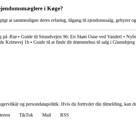
e ejendomsmæglere i Køge?
gt at sammenligne deres erfaring, tilgang til ejendomssalg, gebyrer og 
lg på Ærø
•
Guide til Strandvejen 96: En Skøn Oase ved Vandet!
•
Nybo
inde Krimsvej 1b
•
Guide til at finde dit drømmehus til salg i Glamsbjerg
gervilkår og persondatapolitik. Hvis du fortryder din tilmelding, kan du
terest
TikTok
Mail
RSS