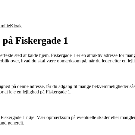
milie
Kloak
d på Fiskergade 1
rfekte sted at kalde hjem. Fiskergade 1 er en attraktiv adresse for mange
blik over, hvad du skal være opmærksom på, når du leder efter en lejlig
ejlighed på denne adresse, får du adgang til mange bekvemmeligheder såsom
r at leje en lejlighed på Fiskergade 1.
å Fiskergade 1 nøje. Vær opmærksom på eventuelle skader eller mangler, 
tand generelt.