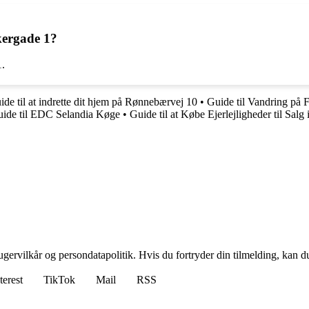
kergade 1?
1.
ide til at indrette dit hjem på Rønnebærvej 10
•
Guide til Vandring på F
ide til EDC Selandia Køge
•
Guide til at Købe Ejerlejligheder til Sal
gervilkår og persondatapolitik. Hvis du fortryder din tilmelding, kan du
terest
TikTok
Mail
RSS