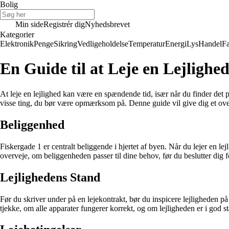
Bolig
Min side
Registrér dig
Nyhedsbrevet
Kategorier
Elektronik
Penge
Sikring
Vedligeholdelse
Temperatur
Energi
Lys
Handel
Fa
En Guide til at Leje en Lejlighe
At leje en lejlighed kan være en spændende tid, især når du finder det pe
visse ting, du bør være opmærksom på. Denne guide vil give dig et over
Beliggenhed
Fiskergade 1 er centralt beliggende i hjertet af byen. Når du lejer en l
overveje, om beliggenheden passer til dine behov, før du beslutter dig fo
Lejlighedens Stand
Før du skriver under på en lejekontrakt, bør du inspicere lejligheden p
tjekke, om alle apparater fungerer korrekt, og om lejligheden er i god s