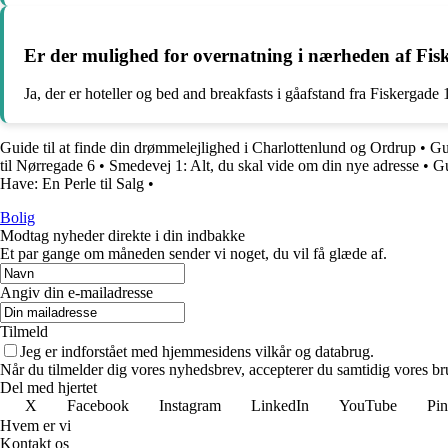
Er der mulighed for overnatning i nærheden af Fis
Ja, der er hoteller og bed and breakfasts i gåafstand fra Fiskergade 
Guide til at finde din drømmelejlighed i Charlottenlund og Ordrup
•
Gu
til Nørregade 6
•
Smedevej 1: Alt, du skal vide om din nye adresse
•
Gu
Have: En Perle til Salg
•
Bolig
Modtag nyheder direkte i din indbakke
Et par gange om måneden sender vi noget, du vil få glæde af.
Angiv din e-mailadresse
Tilmeld
Jeg er indforstået med hjemmesidens vilkår og databrug.
Når du tilmelder dig vores nyhedsbrev, accepterer du samtidig vores bru
Del med hjertet
X
Facebook
Instagram
LinkedIn
YouTube
Pin
Hvem er vi
Kontakt os