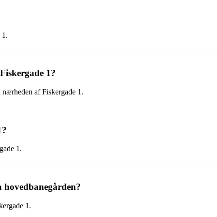
 1.
 Fiskergade 1?
i nærheden af Fiskergade 1.
1?
rgade 1.
ra hovedbanegården?
kergade 1.