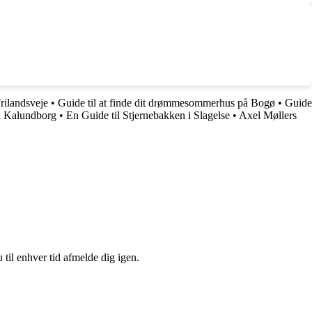
rilandsveje
•
Guide til at finde dit drømmesommerhus på Bogø
•
Guide
g i Kalundborg
•
En Guide til Stjernebakken i Slagelse
•
Axel Møllers
 til enhver tid afmelde dig igen.