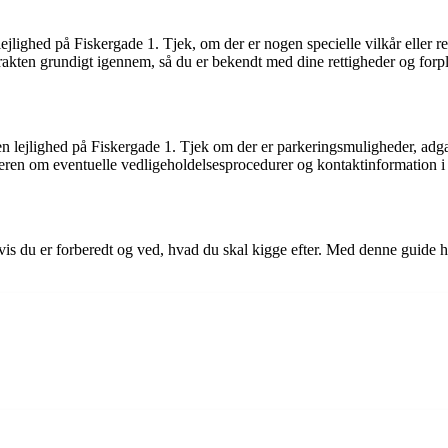
ejlighed på Fiskergade 1. Tjek, om der er nogen specielle vilkår eller re
rakten grundigt igennem, så du er bekendt med dine rettigheder og forpli
er en lejlighed på Fiskergade 1. Tjek om der er parkeringsmuligheder, ad
jeren om eventuelle vedligeholdelsesprocedurer og kontaktinformation i 
is du er forberedt og ved, hvad du skal kigge efter. Med denne guide håbe