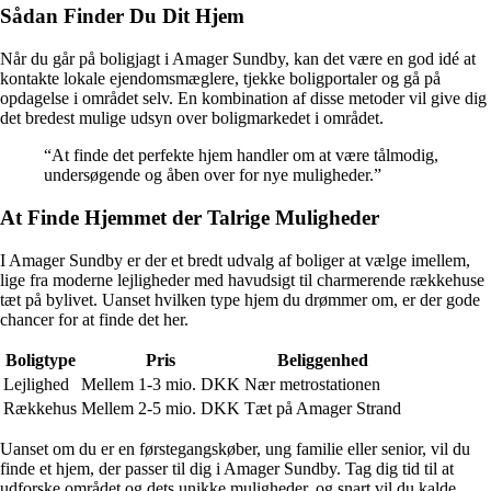
Sådan Finder Du Dit Hjem
Når du går på boligjagt i Amager Sundby, kan det være en god idé at
kontakte lokale ejendomsmæglere, tjekke boligportaler og gå på
opdagelse i området selv. En kombination af disse metoder vil give dig
det bredest mulige udsyn over boligmarkedet i området.
“At finde det perfekte hjem handler om at være tålmodig,
undersøgende og åben over for nye muligheder.”
At Finde Hjemmet der Talrige Muligheder
I Amager Sundby er der et bredt udvalg af boliger at vælge imellem,
lige fra moderne lejligheder med havudsigt til charmerende rækkehuse
tæt på bylivet. Uanset hvilken type hjem du drømmer om, er der gode
chancer for at finde det her.
Boligtype
Pris
Beliggenhed
Lejlighed
Mellem 1-3 mio. DKK
Nær metrostationen
Rækkehus
Mellem 2-5 mio. DKK
Tæt på Amager Strand
Uanset om du er en førstegangskøber, ung familie eller senior, vil du
finde et hjem, der passer til dig i Amager Sundby. Tag dig tid til at
udforske området og dets unikke muligheder, og snart vil du kalde