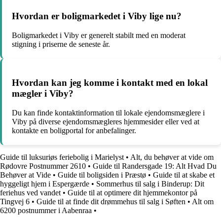
Hvordan er boligmarkedet i Viby lige nu?
Boligmarkedet i Viby er generelt stabilt med en moderat
stigning i priserne de seneste år.
Hvordan kan jeg komme i kontakt med en lokal
mægler i Viby?
Du kan finde kontaktinformation til lokale ejendomsmæglere i
Viby på diverse ejendomsmægleres hjemmesider eller ved at
kontakte en boligportal for anbefalinger.
Guide til luksuriøs feriebolig i Marielyst
•
Alt, du behøver at vide om
Rødovre Postnummer 2610
•
Guide til Randersgade 19: Alt Hvad Du
Behøver at Vide
•
Guide til boligsiden i Præstø
•
Guide til at skabe et
hyggeligt hjem i Espergærde
•
Sommerhus til salg i Binderup: Dit
feriehus ved vandet
•
Guide til at optimere dit hjemmekontor på
Tingvej 6
•
Guide til at finde dit drømmehus til salg i Søften
•
Alt om
6200 postnummer i Aabenraa
•