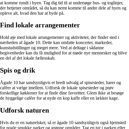
at komme rundt i byen. Tag dig tid til at undersøge bus- og toglinjer,
der betjener området, så du kan nemt komme til andre dele af byen og
opleve alt, hvad den har at byde på.
Find lokale arrangementer
Hold øje med lokale arrangementer og aktiviteter, der finder sted i
nærheden af ågade 10. Dette kan omfatte koncerter, markeder,
kunstudstillinger og meget mere. Ved at deltage i sådanne
begivenheder kan du få mulighed for at møde nye mennesker og blive
en del af det lokale fællesskab.
Spis og drik
Ågade 10 har sandsynligvis et bredt udvalg af spisesteder, barer og
caféer at vælge imellem. Udforsk de lokale spisesteder og prøv
forskellige køkkener for at finde dine favoritter. Glem ikke at besøge
de hyggelige caféer for at nyde en kop kaffe eller en lækker kage.
Udforsk naturen
Hvis du er en naturelsker, så er ågade 10 sandsynligvis også hjemsted
for nogle smukke parker og grønne områder. Tag en tur i parken eller