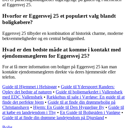
af Eggersvej 25.
Hvorfor er Eggersvej 25 et populært valg blandt
boligkøbere?
Eggersvej 25 tilbyder en kombination af historisk charme, moderne
bekvemmeligheder og en central beliggenhed.
Hvad er den bedste måde at komme i kontakt med
ejendomsmægleren for Eggersvej 25?
For at få mere information om boliger på Eggersvej 25 kan man
kontakte ejendomsmægleren direkte via deres hjemmeside eller
telefon.
Guide til Hjemmet i Helsingør
•
Guide til Ydersporet Randers:
Oplev det bedste af naturen
•
Guide til boligmarkedet i Vallensbæk
med EDC Vallensbæk
•
Rækkehus til salg i Værløse: En guide til at
finde det perfekte hjem
•
Guide til at finde din drømmebolig på
Christianshavn
•
Hjerm: En Guide til Den Hyggelige By
•
Guide til
at købe en landejendom i Thy
•
En Guide til Boligsiden i Vanløse
•
Guide til at finde din drømme landejendom på Djursland
•
Bolig