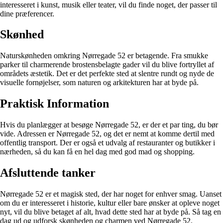
interesseret i kunst, musik eller teater, vil du finde noget, der passer til
dine præferencer.
Skønhed
Naturskønheden omkring Nørregade 52 er betagende. Fra smukke
parker til charmerende brostensbelagte gader vil du blive fortryllet af
områdets æstetik. Det er det perfekte sted at slentre rundt og nyde de
visuelle fornøjelser, som naturen og arkitekturen har at byde på.
Praktisk Information
Hvis du planlægger at besøge Nørregade 52, er der et par ting, du bør
vide. Adressen er Nørregade 52, og det er nemt at komme dertil med
offentlig transport. Der er også et udvalg af restauranter og butikker i
nærheden, så du kan få en hel dag med god mad og shopping.
Afsluttende tanker
Nørregade 52 er et magisk sted, der har noget for enhver smag. Uanset
om du er interesseret i historie, kultur eller bare ønsker at opleve noget
nyt, vil du blive betaget af alt, hvad dette sted har at byde på. Så tag en
dag ud og udforsk skønheden og charmen ved Nørregade 52.