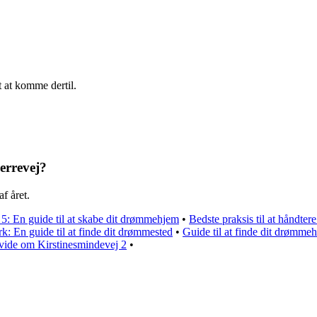
t at komme dertil.
jerrevej?
af året.
: En guide til at skabe dit drømmehjem
•
Bedste praksis til at håndtere
: En guide til at finde dit drømmested
•
Guide til at finde dit drømmeh
 vide om Kirstinesmindevej 2
•