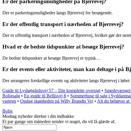
Er der parkeringsmuligheder på Bjerrevej?
Der er parkeringsmuligheder langs Bjerrevej for besøgende.
Er der offentlig transport i nærheden af Bjerrevej?
Der er offentlig transport i nærheden af Bjerrevej, hvilket gør det nem
Hvad er de bedste tidspunkter at besøge Bjerrevej?
De bedste tidspunkter at besøge Bjerrevej er typisk…
Er der events eller aktiviteter, man kan deltage i på B
Der arrangeres forskellige events og aktiviteter langs Bjerrevej i løbet 
Guide til Lyshøjgårdsvej 57 – Din komplette oversigt
•
Smedevænget 5
Boligsalg
•
En guide til Bellisvej 8
•
Sommerhuse til salg i Syddanmark
vartegn
•
Opdag skønheden på Willy Brandts Vej
•
Alt du behøver at
Bolig
Modtag nyheder direkte i din indbakke
Et par gange om måneden sender vi noget, du vil få glæde af.