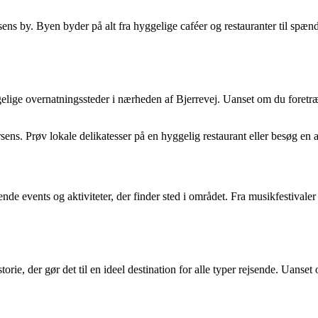
orsens by. Byen byder på alt fra hyggelige caféer og restauranter til s
lige overnatningssteder i nærheden af Bjerrevej. Uanset om du foretrække
rsens. Prøv lokale delikatesser på en hyggelig restaurant eller besøg en
e events og aktiviteter, der finder sted i området. Fra musikfestivaler t
rie, der gør det til en ideel destination for alle typer rejsende. Uanset 