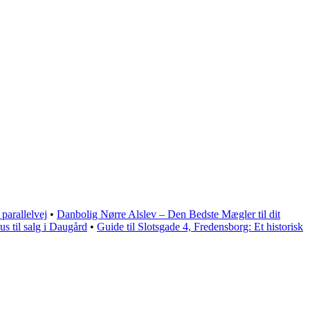
 parallelvej
•
Danbolig Nørre Alslev – Den Bedste Mægler til dit
us til salg i Daugård
•
Guide til Slotsgade 4, Fredensborg: Et historisk