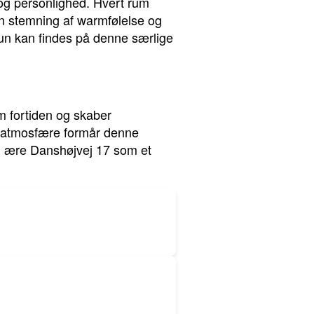
e og personlighed. Hvert rum
en stemning af warmfølelse og
kun kan findes på denne særlige
om fortiden og skaber
ke atmosfære formår denne
og ære Danshøjvej 17 som et