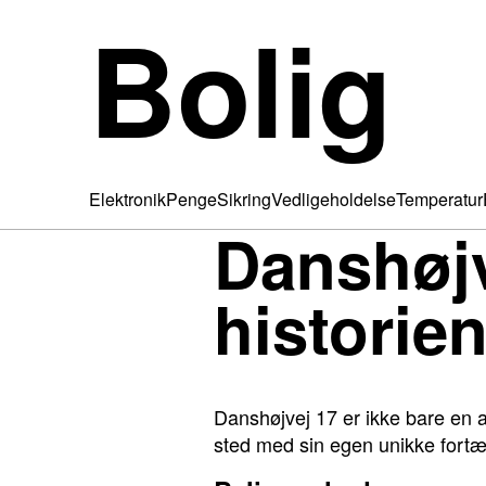
Bolig
Elektronik
Penge
Sikring
Vedligeholdelse
Temperatur
Danshøjve
historie
Danshøjvej 17 er ikke bare en ad
sted med sin egen unikke fortæl