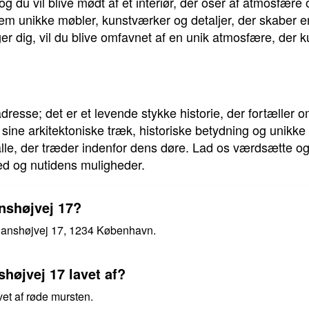
og du vil blive mødt af et interiør, der oser af atmosfær
nem unikke møbler, kunstværker og detaljer, der skaber 
 dig, vil du blive omfavnet af en unik atmosfære, der 
dresse; det er et levende stykke historie, der fortæller 
 sine arkitektoniske træk, historiske betydning og unik
 alle, der træder indenfor dens døre. Lad os værdsætte 
ed og nutidens muligheder.
nshøjvej 17?
Danshøjvej 17, 1234 København.
højvej 17 lavet af?
et af røde mursten.