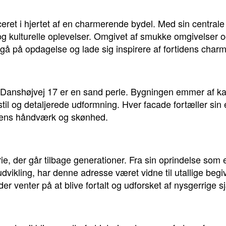
ceret i hjertet af en charmerende bydel. Med sin centra
 og kulturelle oplevelser. Omgivet af smukke omgivelser og
gå på opdagelse og lade sig inspirere af fortidens charm
Danshøjvej 17 er en sand perle. Bygningen emmer af kara
til og detaljerede udformning. Hver facade fortæller sin 
idens håndværk og skønhed.
ie, der går tilbage generationer. Fra sin oprindelse som e
vikling, har denne adresse været vidne til utallige begiv
er venter på at blive fortalt og udforsket af nysgerrige s