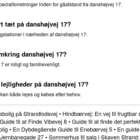
ecialforretninger inden for gåafstand fra danshøjvej 17.
rt tæt på danshøjvej 17?
ogstationer i nærheden af danshøjvej 17.
mkring danshøjvej 17?
er roligt og familievenligt.
 lejligheder på danshøjvej 17?
kan både lejes og købes efter behov.
jebolig på Strandlodsvej
•
Hindbærvej: En vej til frugtbar
Guide til at Finde Vibevej 8
•
Guide til at finde det perfek
olig
•
En Dybdegående Guide til Enebærvej 5
•
En guide 
m: Jernbanegade 27
•
Sommerhus til salg i Skaven Strand