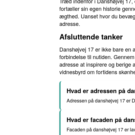
Træd indenfor i Danshøjvej 17, 
fortæller sin egen historie gen
ægthed. Uanset hvor du bevæger
adresse.
Afsluttende tanker
Danshøjvej 17 er ikke bare en a
forbindelse til nutiden. Gennem
adresse at inspirere og berige
vidnesbyrd om fortidens skønh
Hvad er adressen på da
Adressen på danshøjvej 17 er 
Hvad er facaden på dans
Facaden på danshøjvej 17 er lav