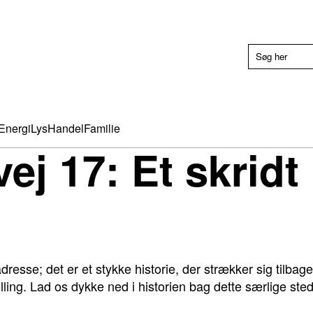
Energi
Lys
Handel
Familie
j 17: Et skridt 
n
resse; det er et stykke historie, der strækker sig tilbage 
ling. Lad os dykke ned i historien bag dette særlige ste