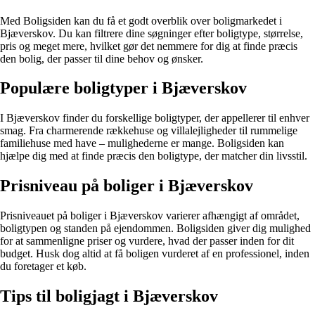
Med Boligsiden kan du få et godt overblik over boligmarkedet i
Bjæverskov. Du kan filtrere dine søgninger efter boligtype, størrelse,
pris og meget mere, hvilket gør det nemmere for dig at finde præcis
den bolig, der passer til dine behov og ønsker.
Populære boligtyper i Bjæverskov
I Bjæverskov finder du forskellige boligtyper, der appellerer til enhver
smag. Fra charmerende rækkehuse og villalejligheder til rummelige
familiehuse med have – mulighederne er mange. Boligsiden kan
hjælpe dig med at finde præcis den boligtype, der matcher din livsstil.
Prisniveau på boliger i Bjæverskov
Prisniveauet på boliger i Bjæverskov varierer afhængigt af området,
boligtypen og standen på ejendommen. Boligsiden giver dig mulighed
for at sammenligne priser og vurdere, hvad der passer inden for dit
budget. Husk dog altid at få boligen vurderet af en professionel, inden
du foretager et køb.
Tips til boligjagt i Bjæverskov