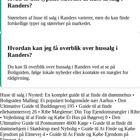
Randers?
Størrelsen af huse til salg i Randers varierer, men du kan finde
forskellige typer og størrelser på markedet.
Hvordan kan jeg få overblik over hussalg i
Randers?
Du kan få overblik over hussalg i Randers ved at se på
Boligsiden, følge lokale nyheder eller kontakte en mægler for
rådgivning.
Huse til salg i Nysted: En komplet guide til at finde dit drømmehus
•
Boligsiden Malling: Et populært boligområde nær Aarhus
•
Den
Ultimative Guide til Buddingevej 195
•
Guide til at finde
ellehammersvej 26
•
Ribe Mæglerne: Din Top Ejendomsmægler i Ribe
•
Vejledning til at Finde og Købe Et Hus på Bøgevej 9
•
Den
Ultimative Guide til Postnummer 4600 Køge
•
Guide til at finde dit
drømmehjem i Skødstrup med Nybolig
•
Guide til At Finde og Købe
Ejendom på Elmevej 4
•
Guide til At Finde og Købe Ejendom på
Elmevej 4
•