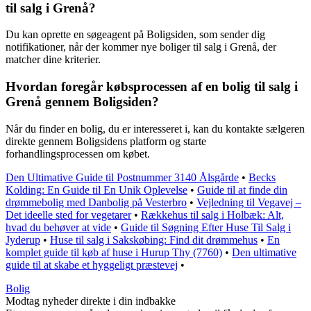
til salg i Grenå?
Du kan oprette en søgeagent på Boligsiden, som sender dig
notifikationer, når der kommer nye boliger til salg i Grenå, der
matcher dine kriterier.
Hvordan foregår købsprocessen af en bolig til salg i
Grenå gennem Boligsiden?
Når du finder en bolig, du er interesseret i, kan du kontakte sælgeren
direkte gennem Boligsidens platform og starte
forhandlingsprocessen om købet.
Den Ultimative Guide til Postnummer 3140 Ålsgårde
•
Becks
Kolding: En Guide til En Unik Oplevelse
•
Guide til at finde din
drømmebolig med Danbolig på Vesterbro
•
Vejledning til Vegavej –
Det ideelle sted for vegetarer
•
Rækkehus til salg i Holbæk: Alt,
hvad du behøver at vide
•
Guide til Søgning Efter Huse Til Salg i
Jyderup
•
Huse til salg i Sakskøbing: Find dit drømmehus
•
En
komplet guide til køb af huse i Hurup Thy (7760)
•
Den ultimative
guide til at skabe et hyggeligt præstevej
•
Bolig
Modtag nyheder direkte i din indbakke