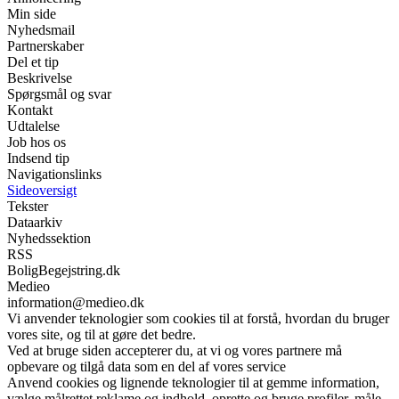
Min side
Nyhedsmail
Partnerskaber
Del et tip
Beskrivelse
Spørgsmål og svar
Kontakt
Udtalelse
Job hos os
Indsend tip
Navigationslinks
Sideoversigt
Tekster
Dataarkiv
Nyhedssektion
RSS
BoligBegejstring.dk
Medieo
information@medieo.dk
Vi anvender teknologier som cookies til at forstå, hvordan du bruger
vores site, og til at gøre det bedre.
Ved at bruge siden accepterer du, at vi og vores partnere må
opbevare og tilgå data som en del af vores service
Anvend cookies og lignende teknologier til at gemme information,
vælge målrettet reklame og indhold, oprette og bruge profiler, måle