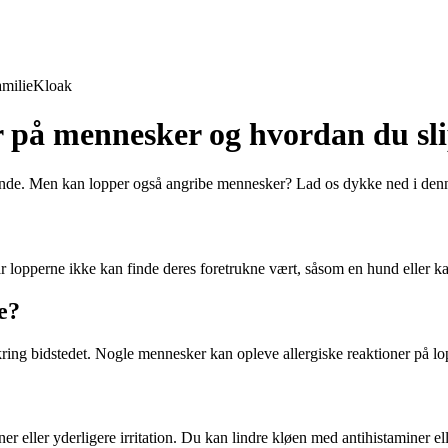
milie
Kloak
r på mennesker og hvordan du sl
hunde. Men kan lopper også angribe mennesker? Lad os dykke ned i denne
r lopperne ikke kan finde deres foretrukne vært, såsom en hund eller ka
e?
ng bidstedet. Nogle mennesker kan opleve allergiske reaktioner på lo
ner eller yderligere irritation. Du kan lindre kløen med antihistaminer e