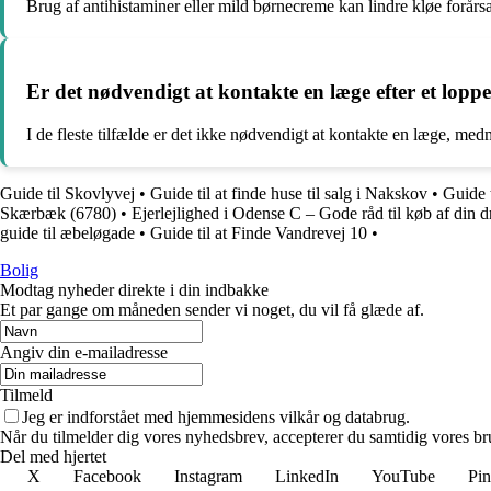
Brug af antihistaminer eller mild børnecreme kan lindre kløe forårs
Er det nødvendigt at kontakte en læge efter et lopp
I de fleste tilfælde er det ikke nødvendigt at kontakte en læge, med
Guide til Skovlyvej
•
Guide til at finde huse til salg i Nakskov
•
Guide t
Skærbæk (6780)
•
Ejerlejlighed i Odense C – Gode råd til køb af din
guide til æbeløgade
•
Guide til at Finde Vandrevej 10
•
Bolig
Modtag nyheder direkte i din indbakke
Et par gange om måneden sender vi noget, du vil få glæde af.
Angiv din e-mailadresse
Tilmeld
Jeg er indforstået med hjemmesidens vilkår og databrug.
Når du tilmelder dig vores nyhedsbrev, accepterer du samtidig vores bru
Del med hjertet
X
Facebook
Instagram
LinkedIn
YouTube
Pin