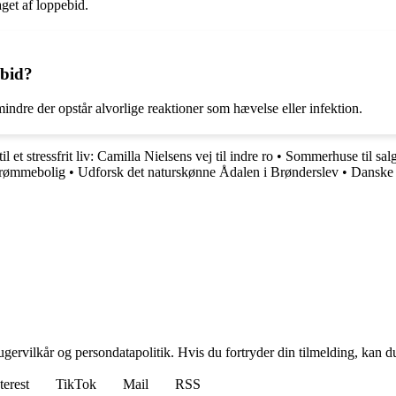
aget af loppebid.
ebid?
mindre der opstår alvorlige reaktioner som hævelse eller infektion.
il et stressfrit liv: Camilla Nielsens vej til indre ro
•
Sommerhuse til sal
 drømmebolig
•
Udforsk det naturskønne Ådalen i Brønderslev
•
Danske 
gervilkår og persondatapolitik. Hvis du fortryder din tilmelding, kan du
terest
TikTok
Mail
RSS