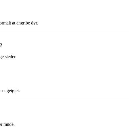
rmalt at angribe dyr.
r?
ge steder.
 sengetøjet.
er milde.