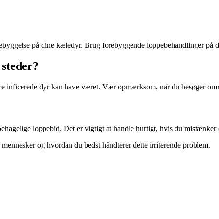
g forebyggelse på dine kæledyr. Brug forebyggende loppebehandlinger på 
 steder?
 andre inficerede dyr kan have været. Vær opmærksom, når du besøger 
behagelige loppebid. Det er vigtigt at handle hurtigt, hvis du mistænke
å mennesker og hvordan du bedst håndterer dette irriterende problem.