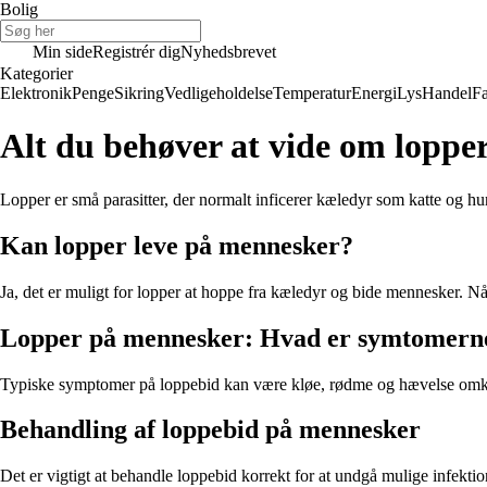
Bolig
Min side
Registrér dig
Nyhedsbrevet
Kategorier
Elektronik
Penge
Sikring
Vedligeholdelse
Temperatur
Energi
Lys
Handel
Fa
Alt du behøver at vide om loppe
Lopper er små parasitter, der normalt inficerer kæledyr som katte og 
Kan lopper leve på mennesker?
Ja, det er muligt for lopper at hoppe fra kæledyr og bide mennesker. Nå
Lopper på mennesker: Hvad er symtomern
Typiske symptomer på loppebid kan være kløe, rødme og hævelse omkri
Behandling af loppebid på mennesker
Det er vigtigt at behandle loppebid korrekt for at undgå mulige infektio