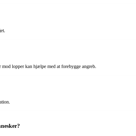
et.
r mod lopper kan hjælpe med at forebygge angreb.
ation.
nnesker?