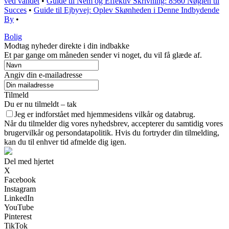
ved vandet
•
Guide til Nem og Effektiv Skrivning: 8560 Nøglen til
Succes
•
Guide til Ejbyvej: Oplev Skønheden i Denne Indbydende
By
•
Bolig
Modtag nyheder direkte i din indbakke
Et par gange om måneden sender vi noget, du vil få glæde af.
Angiv din e-mailadresse
Tilmeld
Du er nu tilmeldt – tak
Jeg er indforstået med hjemmesidens vilkår og databrug.
Når du tilmelder dig vores nyhedsbrev, accepterer du samtidig vores
brugervilkår og persondatapolitik. Hvis du fortryder din tilmelding,
kan du til enhver tid afmelde dig igen.
Del med hjertet
X
Facebook
Instagram
LinkedIn
YouTube
Pinterest
TikTok