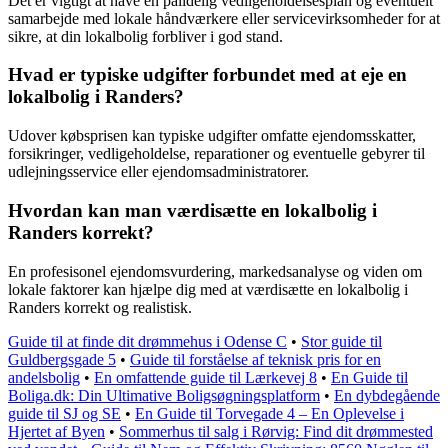
Det er vigtigt at have en pålidelig vedligeholdelsesplan og eventuelt
samarbejde med lokale håndværkere eller servicevirksomheder for at
sikre, at din lokalbolig forbliver i god stand.
Hvad er typiske udgifter forbundet med at eje en
lokalbolig i Randers?
Udover købsprisen kan typiske udgifter omfatte ejendomsskatter,
forsikringer, vedligeholdelse, reparationer og eventuelle gebyrer til
udlejningsservice eller ejendomsadministratorer.
Hvordan kan man værdisætte en lokalbolig i
Randers korrekt?
En profesisonel ejendomsvurdering, markedsanalyse og viden om
lokale faktorer kan hjælpe dig med at værdisætte en lokalbolig i
Randers korrekt og realistisk.
Guide til at finde dit drømmehus i Odense C
•
Stor guide til
Guldbergsgade 5
•
Guide til forståelse af teknisk pris for en
andelsbolig
•
En omfattende guide til Lærkevej 8
•
En Guide til
Boliga.dk: Din Ultimative Boligsøgningsplatform
•
En dybdegående
guide til SJ og SE
•
En Guide til Torvegade 4 – En Oplevelse i
Hjertet af Byen
•
Sommerhus til salg i Rørvig: Find dit drømmested