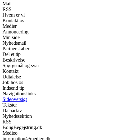
Mail
RSS
Hvem er vi
Kontakt os
Medier
Annoncering
Min side
Nyhedsmail
Partnerskaber
Del et tip
Beskrivelse
Spørgsmål og svar
Kontakt
Udtalelse
Job hos os
Indsend tip
Navigationslinks
Sideoversigt
Tekster
Dataarkiv
Nyhedssektion
RSS
BoligBegejstring.dk
Medieo
information@medieo.dk